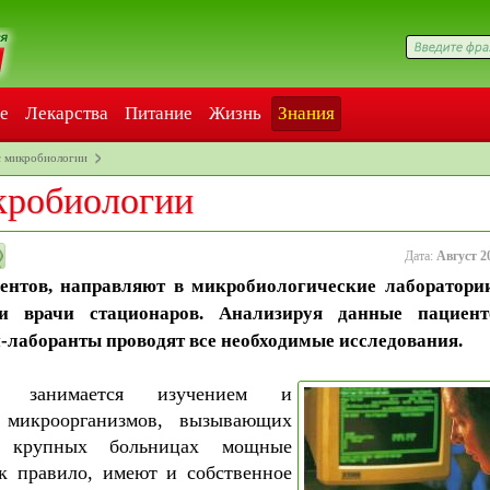
е
Лекарства
Питание
Жизнь
Знания
с микробиологии
кробиологии
Дата:
Август 2
ентов, направляют в микробиологические лаборатори
и врачи стационаров. Анализируя данные пациен
-лаборанты проводят все необходимые исследования.
ия занимается изучением и
 микроорганизмов, вызывающих
В крупных больницах мощные
ак правило, имеют и собственное