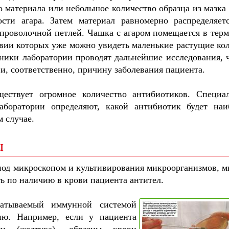
о материала или небольшое количество образца из мазка 
ости агара. Затем материал равномерно распределяет
проволочной петлей. Чашка с агаром помещается в терм
твии которых уже можно увидеть маленькие растущие ко
дники лаборатории проводят дальнейшие исследования, 
и, соответственно, причину заболевания пациента.
ествует огромное количество антибиотиков. Специа
аборатории определяют, какой антибиотик будет наи
 случае.
ы
под микроскопом и культивирования микроорганизмов, м
 по наличию в крови пациента антител.
батываемый иммунной системой
ию. Например, если у пациента