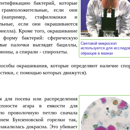
ентификацию бактерий, которые
 грамположительные, если они
(например, стафилококки и
ельные, если они окрашиваются
нелла). Кроме того, окрашивание
ь форму бактерий: сферическую
Световой микроскоп
ые палочки выглядят бациллы,
используется для исследо
ионы, а спирали - спирохеты.
»
образцов в мазках
пособы окрашивания, которые определяют наличие спо
стики, с помощью которых движутся).
я для посева или распределения
рхности агара в емкости для
кую проволочную петлю сначала
нем Бунзеновской горелки так,
накалилась докрасна. Это убивает