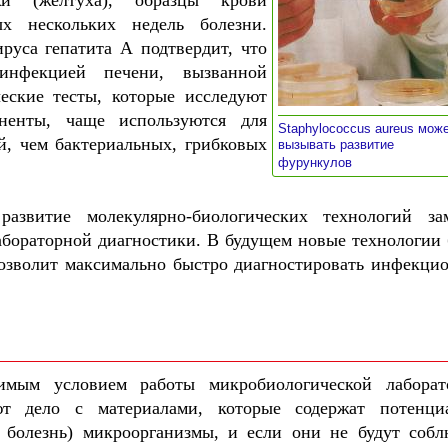
жи (желтуха), образцы крови
х нескольких недель болезни.
руса гепатита А подтвердит, что
инфекцией печени, вызванной
еские тесты, которые исследуют
ненты, чаще используются для
Staphylococcus aureus мож
, чем бактериальных, грибковых
вызывать развитие
»
фурункулов
азвитие молекулярно-биологических технологий за
абораторной диагностики. В будущем новые технологии 
позволит максимально быстро диагностировать инфекци
димым условием работы микробиологической лаборат
т дело с материалами, которые содержат потенци
 болезнь) микроорганизмы, и если они не будут собл