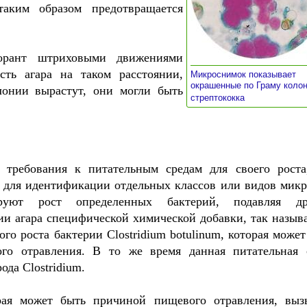
аким образом предотвращается
орант штриховыми движениями
сть агара на таком расстоянии,
Микроснимок показывает
окрашенные по Граму коло
лонии вырастут, они могли быть
»
стрептококка
 требования к питательным средам для своего роста
 для идентификации отдельных классов или видов микр
руют рост определенных бактерий, подавляя др
ии агара специфической химической добавки, так назыв
ого роста бактерии Clostridium botulinum, которая может
го отравления. В то же время данная питательная 
ода Clostridium.
торая может быть причиной пищевого отравления, выз