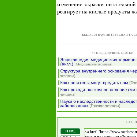
изменение окраски питательной
реагирует на кислые продукты ж
БЫЛА ЛИ ВАМ ИНТЕРЕСНА ЭТА С
<< ПРЕДЫДУЩИЕ СТАТЬИ
Энциклопедия медицинских терминов
(англ.)
[Медицинские термины]
Структура внутреннего основания че
человека]
Как наши гены могут вредить нам
[Ген
Как проходит клеточное деление (ми
человека]
Наука о наследственности и наследс
заболеваниях
[Генетика человека]
ССЫЛ
HTML