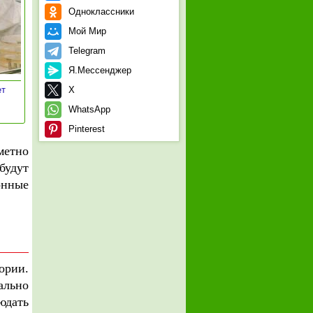
Одноклассники
Мой Мир
Telegram
Я.Мессенджер
ет
X
WhatsApp
Pinterest
метно
будут
онные
ории.
ально
юдать