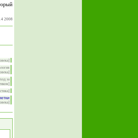
торый
14 2008
овека]
ология
овека]
ход за
енком]
стика]
летки
овека]