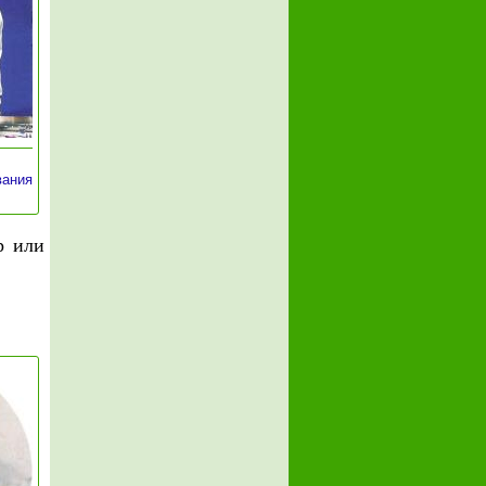
вания
р или