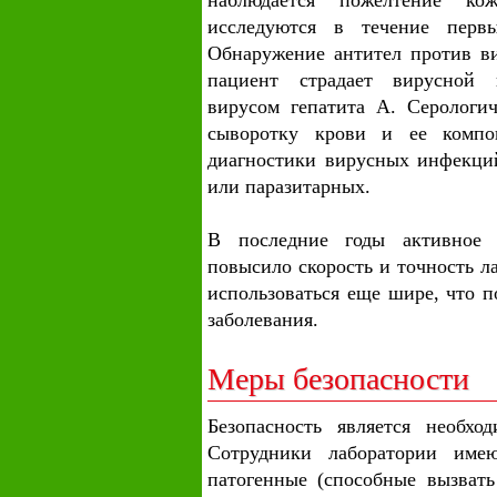
наблюдается пожелтение ко
исследуются в течение первы
Обнаружение антител против ви
пациент страдает вирусной 
вирусом гепатита А. Серологич
сыворотку крови и ее компо
диагностики вирусных инфекций
или паразитарных.
В последние годы активное р
повысило скорость и точность л
использоваться еще шире, что 
заболевания.
Меры безопасности
Безопасность является необхо
Сотрудники лаборатории имею
патогенные (способные вызвать