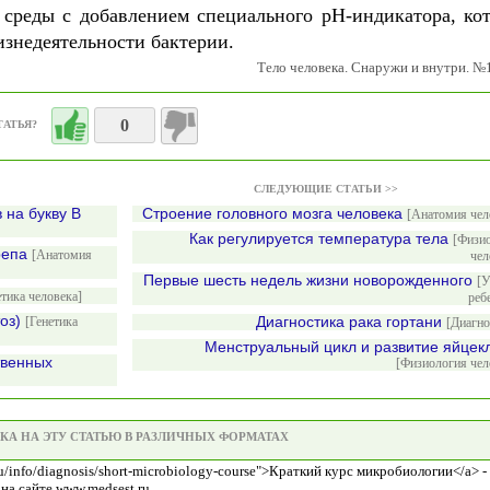
 среды с добавлением специального рН-индикатора, ко
изнедеятельности бактерии.
Тело человека. Снаружи и внутри. №
0
ТАТЬЯ?
СЛЕДУЮЩИЕ СТАТЬИ >>
 на букву B
Строение головного мозга человека
[Анатомия чел
Как регулируется температура тела
[Физи
репа
[Анатомия
чел
Первые шесть недель жизни новорожденного
[У
етика человека]
реб
тоз)
Диагностика рака гортани
[Генетика
[Диагно
Менструальный цикл и развитие яйцек
твенных
[Физиология чел
КА НА ЭТУ СТАТЬЮ В РАЗЛИЧНЫХ ФОРМАТАХ