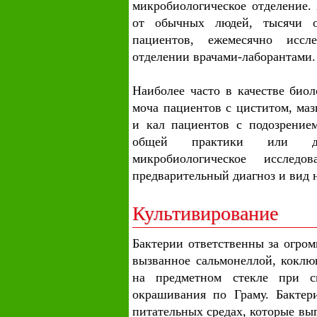
микробиологическое отделение.
от обычных людей, тысячи об
пациентов, ежемесячно иссл
отделении врачами-лаборантами.
Наиболее часто в качестве биол
моча пациентов с циститом, маз
и кал пациентов с подозрение
общей практики или до
микробиологическое исслед
предварительный диагноз и вид 
Культивирование
Бактерии ответственны за огром
вызванное сальмонеллой, кокл
на предметном стекле при с
окрашивания по Граму. Бактер
питательных средах, которые вы