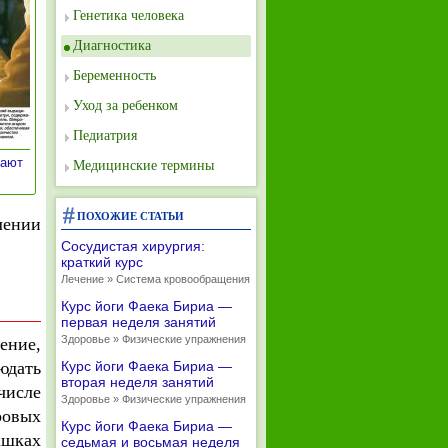
Генетика человека
Диагностика
Беременность
Уход за ребенком
Педиатрия
вают
Медицинские термины
ПОХОЖИЕ СТАТЬИ
лении
Сосудистая хирургия:
краткий курс
Лечение » Система кровообращения
Курс йоги Фаека Бириа —
первая неделя занятий
Здоровье » Физические упражнения
ение,
юдать
Курс йоги Фаека Бириа —
вторая неделя занятий
числе
Здоровье » Физические упражнения
ровых
Курс йоги Фаека Бириа —
ашках
седьмая и восьмая неделя