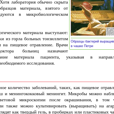
 Хотя лаборатория обычно скрыта
разцов материала, взятого от
едуются в микробиологическом
огического материала выступают:
ки из горла больных тонзиллитом
Образцы бактерий выращи
м на пищевое отравление. Врачи
»
в чашке Петри
ктора больниц назначают
ование материала пациента, указывая в направ
необходимого исследования.
ное количество заболеваний, таких, как пищевое отравл
юш и менингококковый менингит. Микробы можно набл
ветовой микроскопии после окрашивания, в том 
ии также можно культивировать (выращивать) на ага
глядят как твердый гель, в пробирках или пластиковых ч