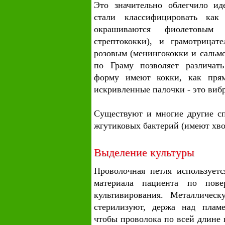
Это значительно облегчило ид
стали классифицировать как
окрашиваются фиолетовым 
стрептококки), и грамотрицат
розовым (менингококки и сальмо
по Граму позволяет различат
форму имеют кокки, как прям
искривленные палочки - это вибр
Существуют и многие другие с
жгутиковых бактерий (имеют хво
Выделение культуры
Проволочная петля используетс
материала пациента по пове
культивирования. Металличес
стерилизуют, держа над пламе
чтобы проволока по всей длине 