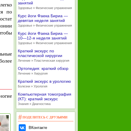
занятий
легко
Здоровье » Физические упражнения
ся по
Курс йоги Фаека Бириа —
остат
девятая неделя занятий
лонии
Здоровье » Физические упражнения
чтобы
Курс йоги Фаека Бириа —
10—12-я неделя занятий
Здоровье » Физические упражнения
Краткий экскурс по
льные
пластической хирургии
более
Лечение » Пластическая хирургия
Ортопедия: краткий обзор
Лечение » Хирургия
Краткий экскурс в урологию
Болезни » Урология
Компьютерная томография
ногие
(КТ): краткий экскурс
Знания » Диагностика
ПОДЕЛИТЕСЬ С ДРУЗЬЯМИ
ВКонтакте