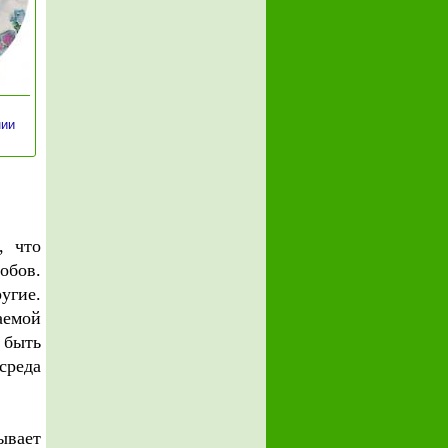
нии
, что
обов.
угие.
аемой
 быть
среда
ывает