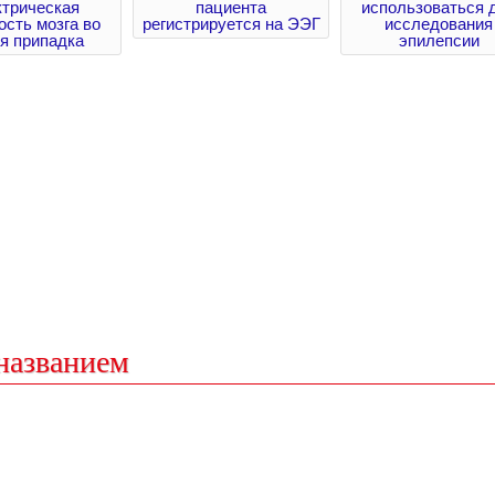
ктрическая
пациента
использоваться 
ость мозга во
регистрируется на ЭЭГ
исследования
я припадка
эпилепсии
названием