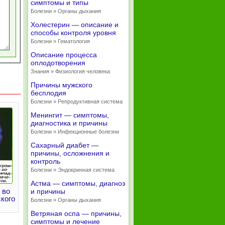
симптомы и типы
Болезни » Органы дыхания
Холестерин — описание и
способы контроля уровня
Болезни » Гематология
Описание процесса
оплодотворения
Знания » Физиология человека
Причины мужского
бесплодия
Болезни » Репродуктивная система
Менингит — симптомы,
диагностика и причины
Болезни » Инфекционные болезни
Сахарный диабет —
причины, осложнения и
контроль
Болезни » Эндокринная система
Астма — симптомы, диагноз
 во
и причины
кого
Болезни » Органы дыхания
Ветряная оспа — причины,
симптомы и лечение