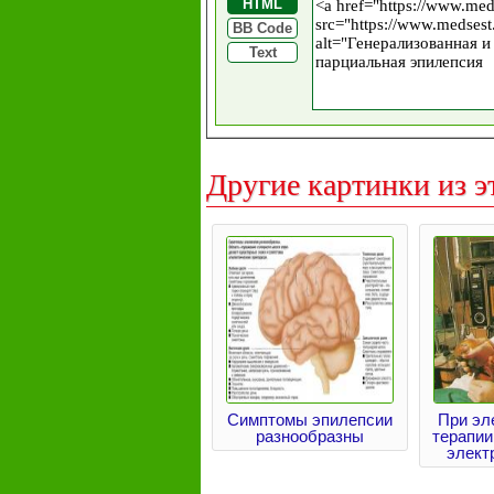
HTML
BB Code
Text
Другие картинки из э
Симптомы эпилепсии
При эл
разнообразны
терапии
элект