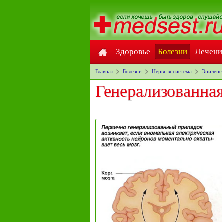
Здоровье
Болезни
Лечени
Главная
Болезни
Нервная система
Эпилепс
Генерализованная