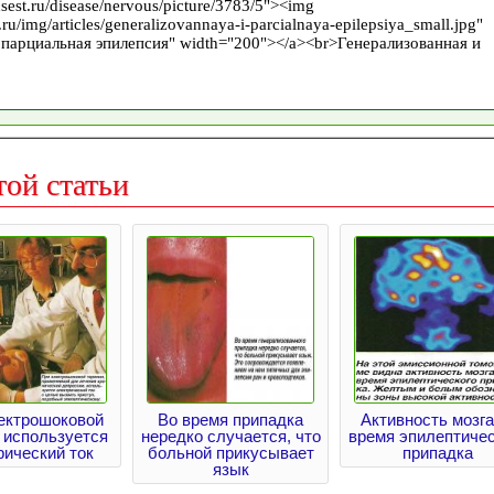
той статьи
ектрошоковой
Во время припадка
Активность мозга
 используется
нередко случается, что
время эпилептичес
рический ток
больной прикусывает
припадка
язык