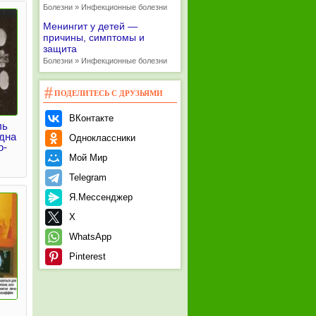
Болезни » Инфекционные болезни
Менингит у детей —
причины, симптомы и
защита
Болезни » Инфекционные болезни
ПОДЕЛИТЕСЬ С ДРУЗЬЯМИ
ВКонтакте
ль
дна
Одноклассники
о-
Мой Мир
Telegram
Я.Мессенджер
X
WhatsApp
Pinterest