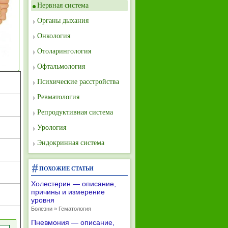
Нервная система
Органы дыхания
Онкология
Отоларингология
Офтальмология
Психические расстройства
Ревматология
Репродуктивная система
Урология
Эндокринная система
ПОХОЖИЕ СТАТЬИ
Холестерин — описание,
причины и измерение
уровня
Болезни » Гематология
Пневмония — описание,