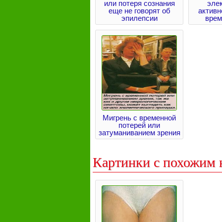
или потеря сознания
эле
еще не говорят об
активн
эпилепсии
врем
Мигрень с временной
потерей или
затуманиванием зрения
Картинки с похожим 