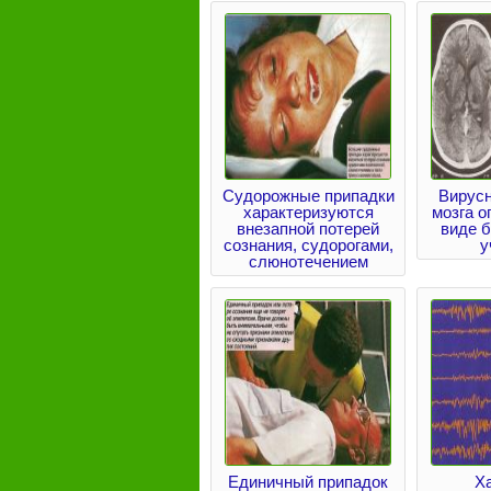
Судорожные припадки
Вирус
характеризуются
мозга о
внезапной потерей
виде 
сознания, судорогами,
у
слюнотечением
Единичный припадок
Х