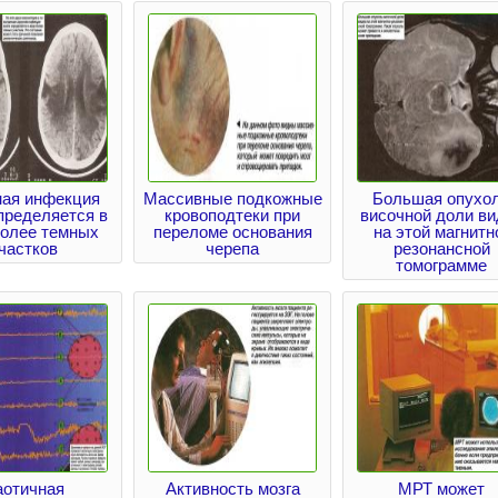
ная инфекция
Массивные подкожные
Большая опухо
пределяется в
кровоподтеки при
височной доли ви
более темных
переломе основания
на этой магнитн
частков
черепа
резонансной
томограмме
аотичная
Активность мозга
МРТ может