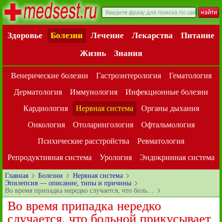
Здоровье
Болезни
Лечение
Лекарства
Питание
Жизнь
Знания
Венерические болезни
Гастроэнтерология
Гематология
Дерматология
Иммунология
Инфекционные болезни
Кардиология
Нервная система
Органы дыхания
Онкология
Отоларингология
Офтальмология
Психические расстройства
Ревматология
Репродуктивная система
Урология
Эндокринная система
Главная
Болезни
Нервная система
Эпилепсия — описание, типы и причины
Во время припадка нередко случается, что боль…
Во время припадка нередко
случается, что больной прикусывает