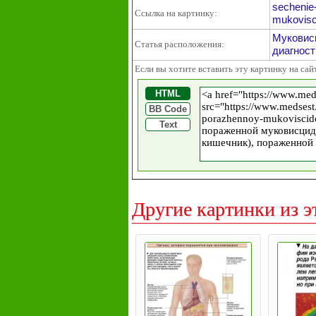
sechenie
Ссылка на картинку:
mukovisc
Муковис
Статья расположения:
диагност
Если вы хотите вставить эту картинку на сай
HTML
BB Code
Text
Другие картинки из э