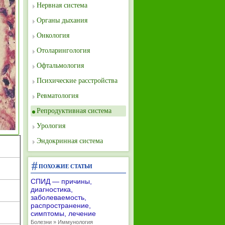
Нервная система
Органы дыхания
Онкология
Отоларингология
Офтальмология
Психические расстройства
Ревматология
Репродуктивная система
Урология
Эндокринная система
ПОХОЖИЕ СТАТЬИ
СПИД — причины,
диагностика,
заболеваемость,
распространение,
симптомы, лечение
Болезни » Иммунология