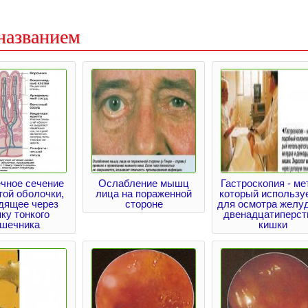
названием
чное сечение
Ослабление мышц
Гастроскопия - ме
той оболочки,
лица на пораженной
который использу
дящее через
стороне
для осмотра желуд
ку тонкого
двенадцатиперст
ишечника
кишки