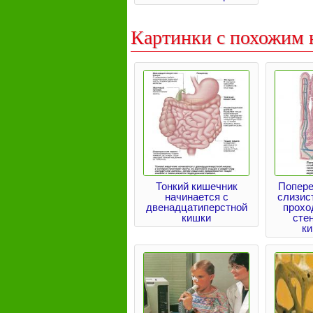
Картинки с похожим 
Тонкий кишечник
Попере
начинается с
слизис
двенадцатиперстной
прохо
кишки
стен
к