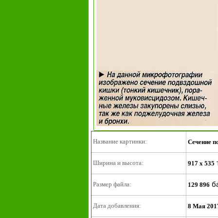
Название картинки:
Сечение п
Ширина и высота:
917 x 535
б
Размер файла:
129 896
Дата добавления:
8 Мая 201