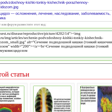
-podvzdoshnoy-kishki-tonkiy-kishechnik-porazhennoy-
idozom.jpg
цидоз — осложнения, лечение, наследование, заболеваемость,
ика
т или форум разместите этот код:
той статьи