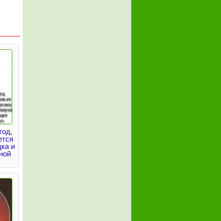
тод,
ется
ка и
ной