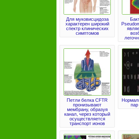
Для муковисцидоза
Бак
характерен широкий
Pseudom
спектр клинических
явля
симптомов
воз
легоч
Петли белка CFTR
Нормал
пронизывают
пар
мембрану, образуя
канал, через который
осуществляется
транспорт ионов