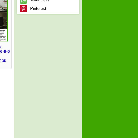
Pinterest
ь
венно
лок