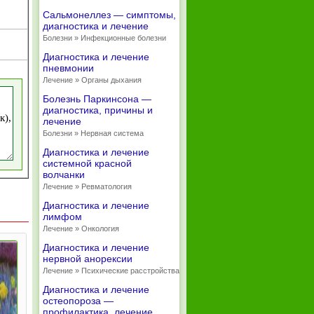
Сальмонеллез — симптомы,
диагностика и лечение
Болезни » Инфекционные болезни
Диагностика и лечение
пневмонии
Лечение » Органы дыхания
Болезнь Паркинсона —
диагностика, причины и
лечение
Болезни » Нервная система
Диагностика и лечение
системной красной
волчанки
Лечение » Ревматология
Диагностика и лечение
лимфом
Лечение » Онкология
Диагностика и лечение
нервной анорексии
Лечение » Психические расстройства
Диагностика и лечение
остеопороза —
профилактика, лечение