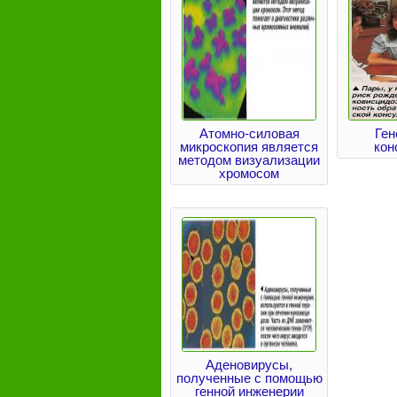
Атомно-силовая
Ген
микроскопия является
кон
методом визуализации
хромосом
Аденовирусы,
полученные с помощью
генной инженерии