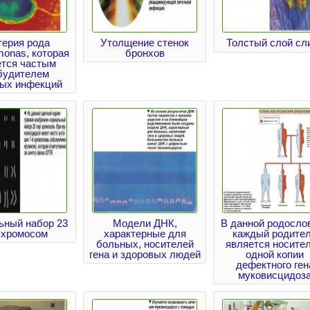
терия рода
Утолщение стенок
Толстый слой сл
onas, которая
бронхов
ется частым
будителем
ных инфекций
ьный набор 23
Модели ДНК,
В данной родосло
 хромосом
характерные для
каждый родите
больных, носителей
является носите
гена и здоровых людей
одной копии
дефектного ген
муковисцидоз