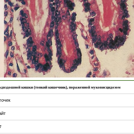
одвздошной кишки (тонкий кишечник), пораженной муковисцидозом
точек
айт
7