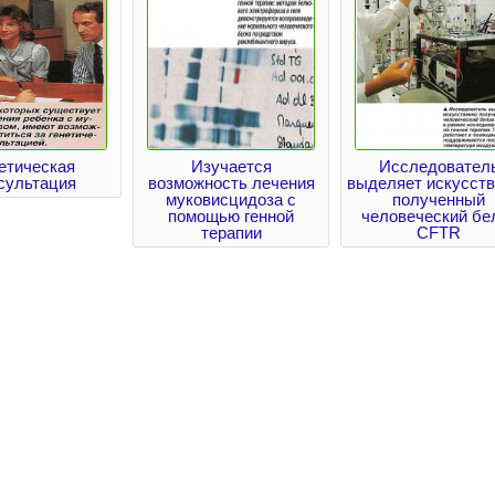
етическая
Изучается
Исследовател
сультация
возможность лечения
выделяет искусст
муковисцидоза с
полученный
помощью генной
человеческий бе
терапии
CFTR