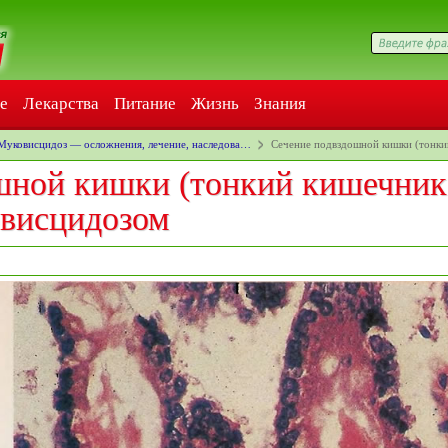
е
Лекарства
Питание
Жизнь
Знания
Муковисцидоз — осложнения, лечение, наследова…
Сечение подвздошной кишки (тонки
шной кишки (тонкий кишечник
висцидозом