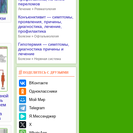
переломов
Лечение » Ревматология
Конъюнктивит — симптомы,
изи
проявления, причины,
диагностика, лечение,
профилактика
Болезни » Офтальмология
Гипотермия — симптомы,
диагностика причины и
лечение
Болезни » Нервная система
ПОДЕЛИТЕСЬ С ДРУЗЬЯМИ
ВКонтакте
Одноклассники
вной
Мой Мир
ль
лем
Telegram
а
Я.Мессенджер
а
X
WhatsApp