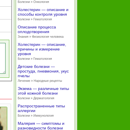
Болезни » Онкология
Холестерин — описание и
способы контроля уровня
Болезни » Гематология
Описание процесса
оплодотворения
Знания » Физиология человека
Холестерин — описание,
причины и измерение
уровня
Болезни » Гематология
Детские болезни —
простуда, пневмония, укус
пчелы
Лечение » Народные рецепты
Экзема — различные типы
этой кожной болезни
Болезни » Дерматология
Распространенные типы
аллергии
Болезни » Иммунология
Малярия — симптомы и
разновидности болезни