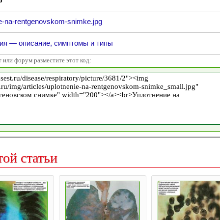
6
ie-na-rentgenovskom-snimke.jpg
ия — описание, симптомы и типы
т или форум разместите этот код:
той статьи