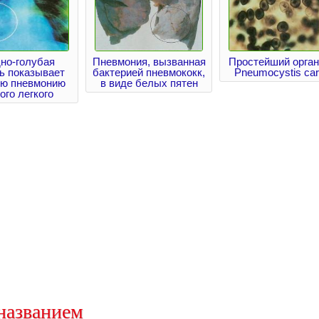
но-голубая
Пневмония, вызванная
Простейший орга
ь показывает
бактерией пневмококк,
Pneumocystis cari
ую пневмонию
в виде белых пятен
ого легкого
названием