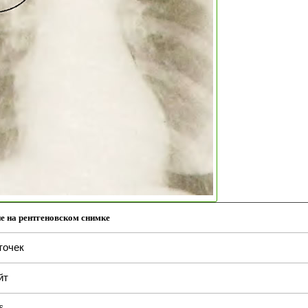
е на рентгеновском снимке
точек
йт