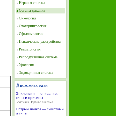
Нервная система
Органы дыхания
Онкология
Отоларингология
Офтальмология
Психические расстройства
Ревматология
Репродуктивная система
Урология
Эндокринная система
ПОХОЖИЕ СТАТЬИ
Эпилепсия — описание,
типы и причины
Болезни » Нервная система
Острый лейкоз — симптомы
и типы