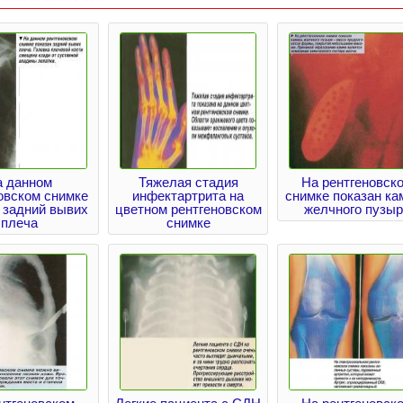
а данном
Тяжелая стадия
На рентгеновск
овском снимке
инфектартрита на
снимке показан ка
 задний вывих
цветном рентгеновском
желчного пузы
плеча
снимке