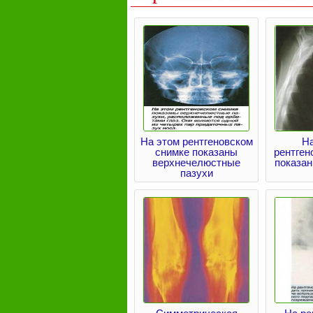
На этом рентгеновском
Н
снимке показаны
рентген
верхнечелюстные
показан
пазухи