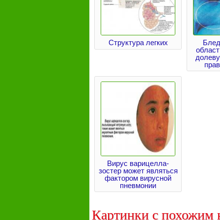
Структура легких
Блед
област
долев
прав
Вирус варицелла-
зостер может являться
фактором вирусной
пневмонии
Картинки с похожим 