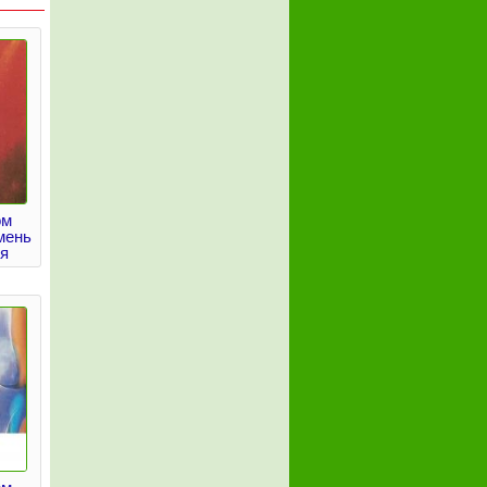
ом
мень
ря