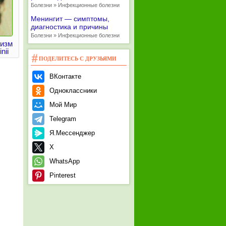
Болезни » Инфекционные болезни
Менингит — симптомы,
диагностика и причины
Болезни » Инфекционные болезни
низм
nii
ПОДЕЛИТЕСЬ С ДРУЗЬЯМИ
ВКонтакте
Одноклассники
Мой Мир
Telegram
Я.Мессенджер
X
WhatsApp
Pinterest