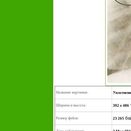
Название картинки:
Уплотнени
Ширина и высота:
392 x 486
ба
Размер файла:
23 265
Дата добавления: