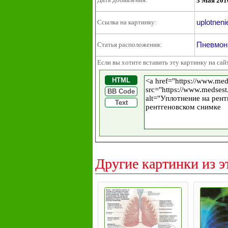
3 Мая 201
uplotnen
Ссылка на картинку:
Пневмон
Статья расположения:
Если вы хотите вставить эту картинку на сай
HTML
BB Code
Text
Другие картинки из э