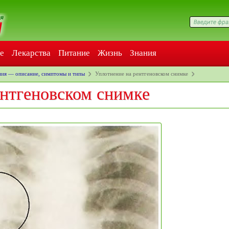
е
Лекарства
Питание
Жизнь
Знания
ия — описание, симптомы и типы
Уплотнение на рентгеновском снимке
ентгеновском снимке