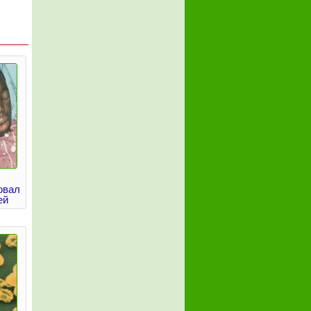
овал
ей