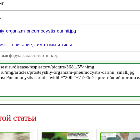
йт
6
iy-organizm-pneumocystis-carinii.jpg
ия — описание, симптомы и типы
т или форум разместите этот код:
той статьи