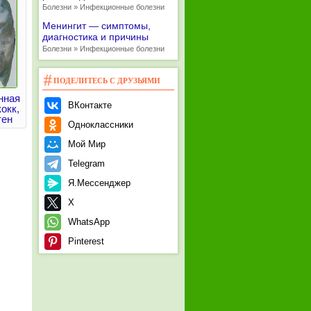
Болезни » Инфекционные болезни
Менингит — симптомы,
диагностика и причины
Болезни » Инфекционные болезни
ПОДЕЛИТЕСЬ С ДРУЗЬЯМИ
нная
ВКонтакте
окк,
тен
Одноклассники
Мой Мир
Telegram
Я.Мессенджер
X
WhatsApp
Pinterest