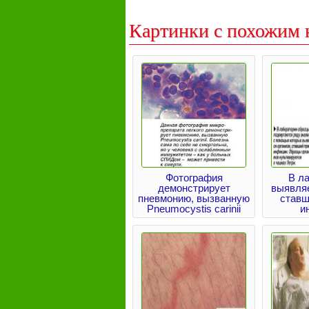
Картинки с похожим 
Фотография
В л
демонстрирует
выявляе
пневмонию, вызванную
ставш
Pneumocystis carinii
и