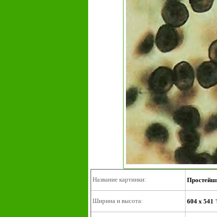
Название картинки:
Простейши
Ширина и высота:
604 x 541