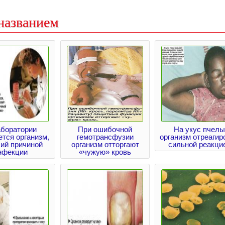
названием
аборатории
При ошибочной
На укус пчелы
тся организм,
гемотрансфузии
организм отреагир
ий причиной
организм отторгают
сильной реакци
нфекции
«чужую» кровь