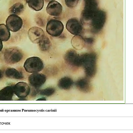
й организм Pneumocystis carinii
точек