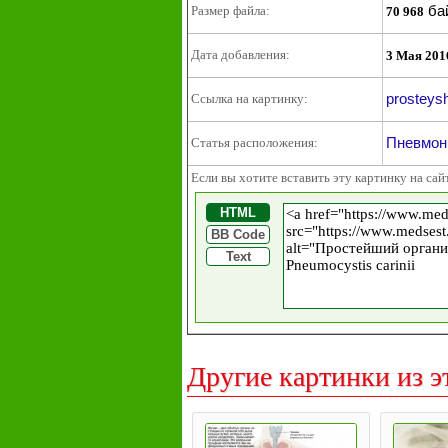
ба
Размер файла:
70 968
Дата добавления:
3 Мая 201
prosteysh
Ссылка на картинку:
Пневмон
Статья расположения:
Если вы хотите вставить эту картинку на сай
HTML
BB Code
Text
Другие картинки из э