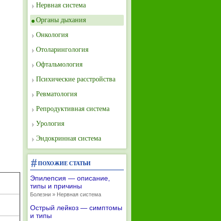
Нервная система
Органы дыхания
Онкология
Отоларингология
Офтальмология
Психические расстройства
Ревматология
Репродуктивная система
Урология
Эндокринная система
ПОХОЖИЕ СТАТЬИ
Эпилепсия — описание,
типы и причины
Болезни » Нервная система
Острый лейкоз — симптомы
и типы