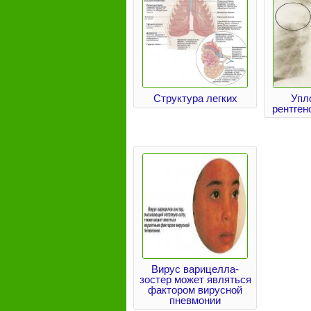
Структура легких
Упл
рентген
Вирус варицелла-
зостер может являться
фактором вирусной
пневмонии