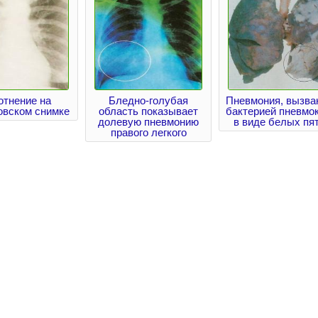
отнение на
Бледно-голубая
Пневмония, вызва
овском снимке
область показывает
бактерией пневмок
долевую пневмонию
в виде белых пя
правого легкого