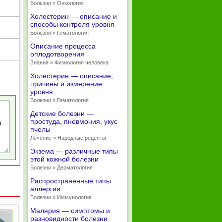
Болезни » Онкология
Холестерин — описание и
способы контроля уровня
Болезни » Гематология
Описание процесса
оплодотворения
Знания » Физиология человека
Холестерин — описание,
причины и измерение
уровня
Болезни » Гематология
Детские болезни —
простуда, пневмония, укус
пчелы
Лечение » Народные рецепты
Экзема — различные типы
этой кожной болезни
Болезни » Дерматология
Распространенные типы
аллергии
Болезни » Иммунология
Малярия — симптомы и
разновидности болезни