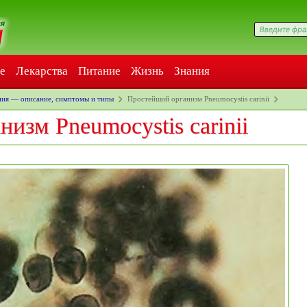
е
Лекарства
Питание
Жизнь
Знания
ия — описание, симптомы и типы
Простейший организм Pneumocystis carinii
изм Pneumocystis carinii