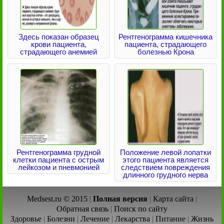
Здесь показан образец
Рентгенограмма кишечника
крови пациента,
пациента, страдающего
страдающего анемией
болезнью Крона
Рентгенограмма грудной
Положение левой лопатки
клетки пациента с острым
этого пациента является
лейкозом и пневмонией
следствием повреждения
длинного грудного нерва
Medsest.ru © 2015
|
Полная версия
|
Карта сайта
|
Обратная связь
|
Поиск по сайту
Здоровье
|
Болезни
|
Лечение
|
Лекарства
|
Питание
|
Жизнь