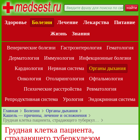
Здоровье
Болезни
Лечение
Лекарства
Питание
Жизнь
Знания
Венерические болезни
Гастроэнтерология
Гематология
Дерматология
Иммунология
Инфекционные болезни
Кардиология
Нервная система
Органы дыхания
Онкология
Отоларингология
Офтальмология
Психические расстройства
Ревматология
Репродуктивная система
Урология
Эндокринная система
Главная
Болезни
Органы дыхания
Кашель — причины, лечение и осложнения
Грудная клетка пациента, страдающего туберкул…
Грудная клетка пациента,
страдающего туберкулезом