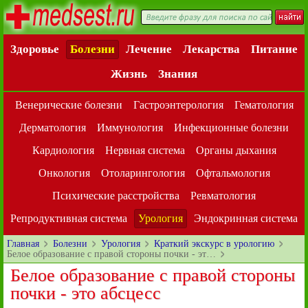
Здоровье
Болезни
Лечение
Лекарства
Питание
Жизнь
Знания
Венерические болезни
Гастроэнтерология
Гематология
Дерматология
Иммунология
Инфекционные болезни
Кардиология
Нервная система
Органы дыхания
Онкология
Отоларингология
Офтальмология
Психические расстройства
Ревматология
Репродуктивная система
Урология
Эндокринная система
Главная
Болезни
Урология
Краткий экскурс в урологию
Белое образование с правой стороны почки - эт…
Белое образование с правой стороны
почки - это абсцесс