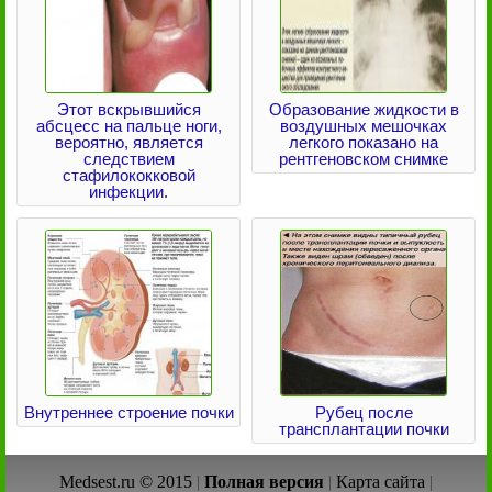
Этот вскрывшийся
Образование жидкости в
абсцесс на пальце ноги,
воздушных мешочках
вероятно, является
легкого показано на
следствием
рентгеновском снимке
стафилококковой
инфекции.
Внутреннее строение почки
Рубец после
трансплантации почки
Medsest.ru © 2015
|
Полная версия
|
Карта сайта
|