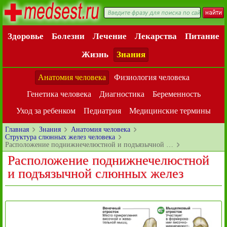
Здоровье
Болезни
Лечение
Лекарства
Питание
Жизнь
Знания
Анатомия человека
Физиология человека
Генетика человека
Диагностика
Беременность
Уход за ребенком
Педиатрия
Медицинские термины
Главная
Знания
Анатомия человека
Структура слюнных желез человека
Расположение поднижнечелюстной и подъязычной …
Расположение поднижнечелюстной
и подъязычной слюнных желез