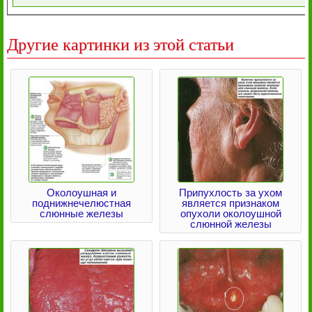
Другие картинки из этой статьи
Околоушная и
Припухлость за ухом
поднижнечелюстная
является признаком
слюнные железы
опухоли околоушной
слюнной железы