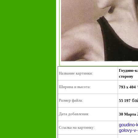
Гоудино-к
Название картинки:
сторону
Ширина и высота:
793 x 404
ба
Размер файла:
55 197
Дата добавления:
30 Марта 
goudino-
Ссылка на картинку:
golovy-v-