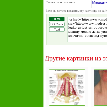
Мышцы-с
Статья расположения:
Если вы хотите вставить эту картинку на сай
HTML
BB Code
Text
Другие картинки из э