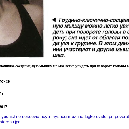
лючично-сосцевид-ную мышцу можно легко увидеть при повороте головы в
точек
йт
2017
klyuchichno-soscevid-nuyu-myshcu-mozhno-legko-uvidet-pri-povorot
storonu.jpg