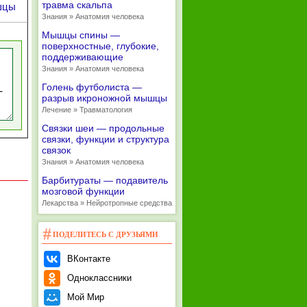
травма скальпа
шцы
Знания » Анатомия человека
Мышцы спины —
поверхностные, глубокие,
поддерживающие
Знания » Анатомия человека
Голень футболиста —
разрыв икроножной мышцы
Лечение » Травматология
Связки шеи — продольные
связки, функции и структура
связок
Знания » Анатомия человека
Барбитураты — подавитель
мозговой функции
Лекарства » Нейротропные средства
ПОДЕЛИТЕСЬ С ДРУЗЬЯМИ
ВКонтакте
Одноклассники
Мой Мир