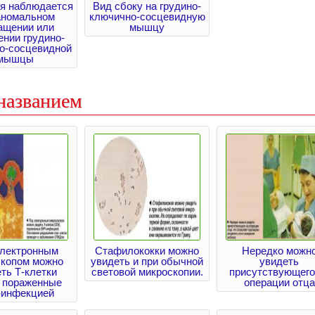
я наблюдается
Вид сбоку на грудино-
аномальном
ключично-сосцевидную
ащении или
мышцу
ении грудино-
о-сосцевидной
мышцы
названием
электронным
Стафилококки можно
Нередко можн
скопом можно
увидеть и при обычной
увидеть
ть Т-клетки
световой микроскопии.
присутствующего
, пораженные
операции отца
инфекцией