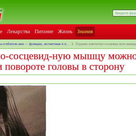
е
Лекарства
Питание
Жизнь
Знания
-сгибатели шеи — функции, лестничные и п…
Гоудино-ключично-сосцевид-ную мышц
но-сосцевид-ную мышцу можн
и повороте головы в сторону