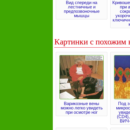
Вид спереди на
Кривоше
лестничные и
при 
предпозвоночные
сокр
мышцы
укороч
ключичн
Картинки с похожим 
Варикозные вены
Под 
можно легко увидеть
микро
при осмотре ног
увиде
(CD4)
ВИЧ-