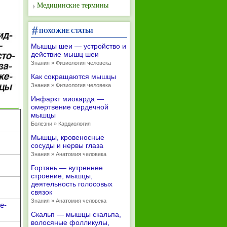
Медицинские термины
ПОХОЖИЕ СТАТЬИ
Мышцы шеи — устройство и
действие мышц шеи
Знания » Физиология человека
Как сокращаются мышцы
Знания » Физиология человека
Инфаркт миокарда —
омертвение сердечной
мышцы
Болезни » Кардиология
Мышцы, кровеносные
сосуды и нервы глаза
Знания » Анатомия человека
Гортань — вутреннее
строение, мышцы,
деятельность голосовых
связок
Знания » Анатомия человека
e-
Скальп — мышцы скальпа,
волосяные фолликулы,