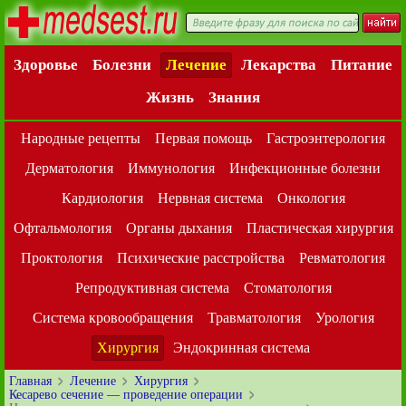
Здоровье
Болезни
Лечение
Лекарства
Питание
Жизнь
Знания
Народные рецепты
Первая помощь
Гастроэнтерология
Дерматология
Иммунология
Инфекционные болезни
Кардиология
Нервная система
Онкология
Офтальмология
Органы дыхания
Пластическая хирургия
Проктология
Психические расстройства
Ревматология
Репродуктивная система
Стоматология
Система кровообращения
Травматология
Урология
Хирургия
Эндокринная система
Главная
Лечение
Хирургия
Кесарево сечение — проведение операции