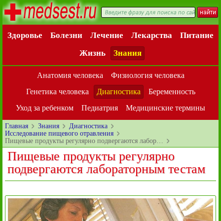
Здоровье
Болезни
Лечение
Лекарства
Питание
Жизнь
Знания
Анатомия человека
Физиология человека
Генетика человека
Диагностика
Беременность
Уход за ребенком
Педиатрия
Медицинские термины
Главная
Знания
Диагностика
Исследование пищевого отравления
Пищевые продукты регулярно подвергаются лабор…
Пищевые продукты регулярно
подвергаются лабораторным тестам