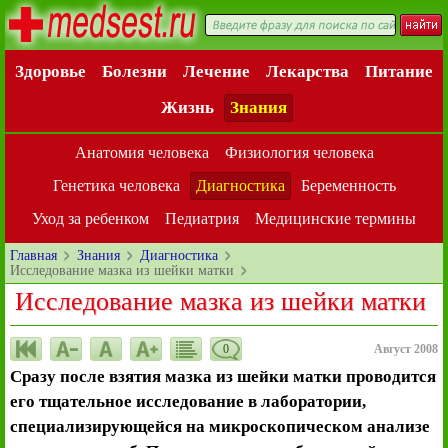
Здоровье
Болезни
Лечение
Лекарства
Питание
Жизнь
Знания
Анатомия человека
Физиология человека
Генетика человека
Диагностика
Беременность
Уход за ребенком
Педиатрия
Медицинские термины
Главная
Знания
Диагностика
Исследование мазка из шейки матки
Исследование мазка из шейки матки
0
Август 2008
Сразу после взятия мазка из шейки матки проводится
его тщательное исследование в лаборатории,
специализирующейся на микроскопическом анализе