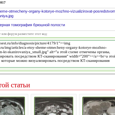
2017
heme-otmecheny-organy-kotorye-mozhno-vizualizirovat-posredstvom
niya.jpg
ерная томография брюшной полости
т или форум разместите этот код:
той статьи