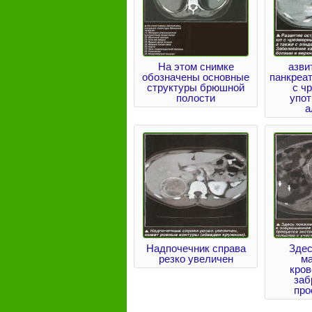
На этом снимке
азви
обозначены основные
панкреа
структуры брюшной
с ч
полости
упо
а
Надпочечник справа
Здес
резко увеличен
м
кров
заб
про