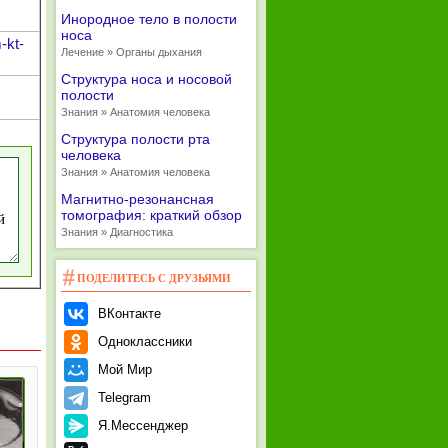
Инородное тело в полости
носа
-kt-
Лечение » Органы дыхания
Структура носа и носовой
полости
Знания » Анатомия человека
Структура полости рта
человека
Знания » Анатомия человека
Магнитно-резонансная
томография: краткий обзор
Знания » Диагностика
ПОДЕЛИТЕСЬ С ДРУЗЬЯМИ
ВКонтакте
Одноклассники
Мой Мир
Telegram
Я.Мессенджер