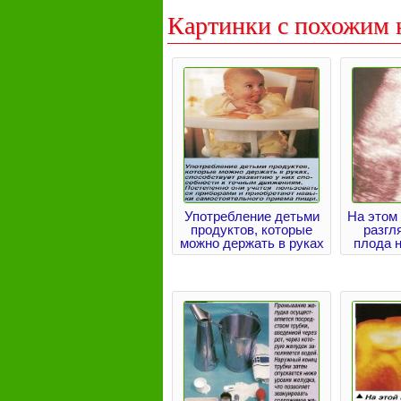
Картинки с похожим 
Употребление детьми
На этом
продуктов, которые
разгл
можно держать в руках
плода н