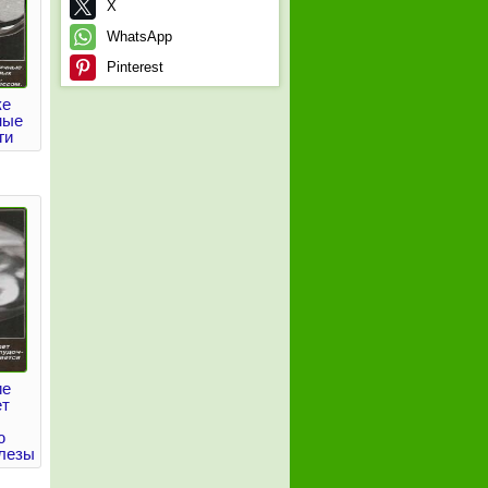
X
WhatsApp
Pinterest
ке
ные
ги
ие
ет
ю
лезы