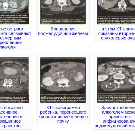
тие острого
Воспаление
а этом КТ-сним
тита связывают
поджелудочной железы
показаны вторич
резмерным
опухолевые оча
треблением
лкоголя
ь показано
КТ-сканограмма
Злоупотреблен
ассивное
ребенка, перенесшего
алкоголем мож
отечение в
кровоизлияние в левую
привести к
рюшинное
почку
инфицировани
странство
поджелудочной же