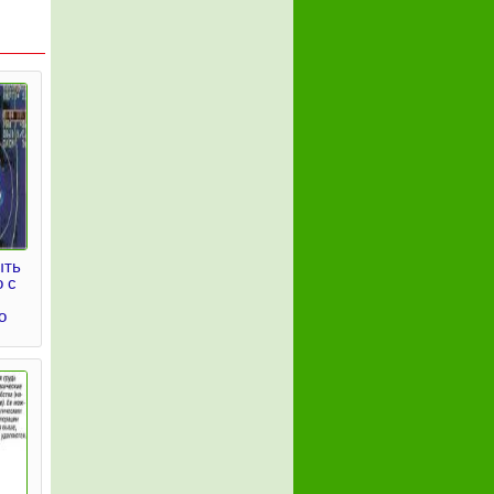
ыть
 с
о