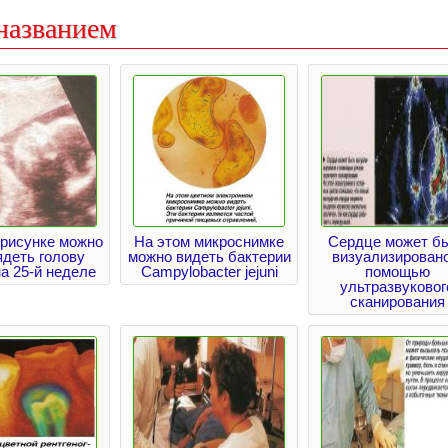
названием
 рисунке можно
На этом микроснимке
Сердце может б
ядеть голову
можно видеть бактерии
визуализировано
а 25-й неделе
Campylobacter jejuni
помощью
ультразвуковог
сканирования