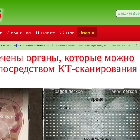
е
Лекарства
Питание
Жизнь
Знания
я томография брюшной полости
а этой схеме отмечены органы, которые можно в…
ечены органы, которые можно
 посредством КТ-сканирования