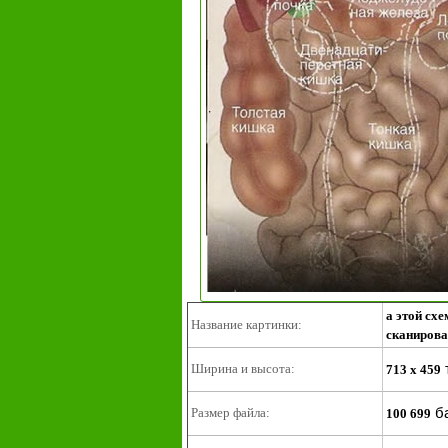
а этой сх
Название картинки:
сканиров
Ширина и высота:
713 x 459
б
Размер файла:
100 699