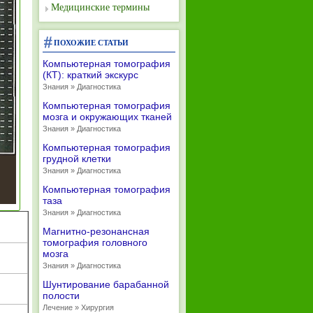
Медицинские термины
ПОХОЖИЕ СТАТЬИ
Компьютерная томография
(КТ): краткий экскурс
Знания » Диагностика
Компьютерная томография
мозга и окружающих тканей
Знания » Диагностика
Компьютерная томография
грудной клетки
Знания » Диагностика
Компьютерная томография
таза
Знания » Диагностика
Магнитно-резонансная
томография головного
мозга
Знания » Диагностика
Шунтирование барабанной
полости
Лечение » Хирургия