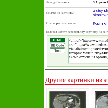
Дата добавления:
3 Апреля 
a-etoy-s
Ссылка на картинку:
skanirova
Компьют
Статья расположения:
Если вы хотите вставить эту картинку на сай
HTML
BB Code
Text
Другие картинки из э