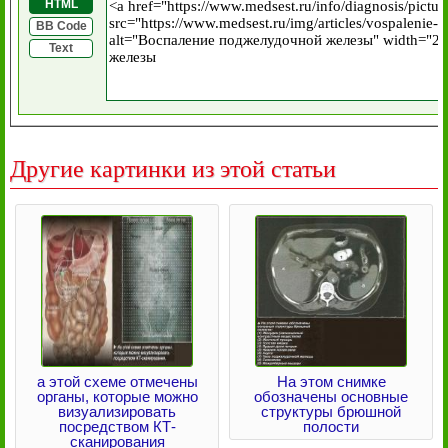
HTML
BB Code
Text
Другие картинки из этой статьи
а этой схеме отмечены
На этом снимке
органы, которые можно
обозначены основные
визуализировать
структуры брюшной
посредством КТ-
полости
сканирования