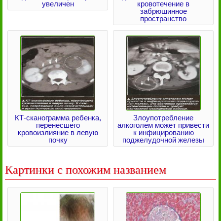
увеличен
кровотечение в
забрюшинное
пространство
КТ-сканограмма ребенка,
Злоупотребление
перенесшего
алкоголем может привести
кровоизлияние в левую
к инфицированию
почку
поджелудочной железы
Картинки с похожим названием