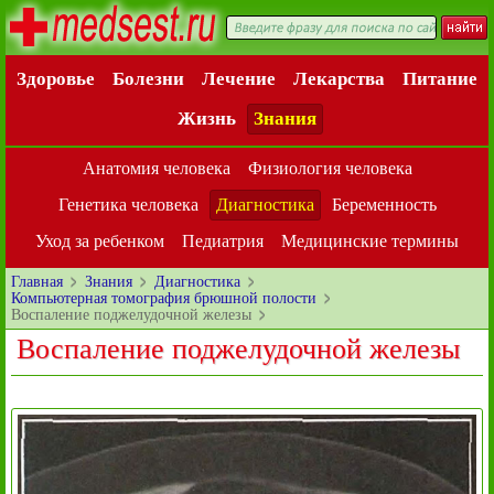
Здоровье
Болезни
Лечение
Лекарства
Питание
Жизнь
Знания
Анатомия человека
Физиология человека
Генетика человека
Диагностика
Беременность
Уход за ребенком
Педиатрия
Медицинские термины
Главная
Знания
Диагностика
Компьютерная томография брюшной полости
Воспаление поджелудочной железы
Воспаление поджелудочной железы