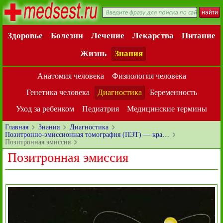
Здоровье
Болезни
Лечение
Лекарства
Питание
Жизнь
Знания
Анатомия человека
Физиология человека
Генетика человека
Диагностика
Беременность
Уход за ребенком
Педиатрия
Медицинские термины
Главная
Знания
Диагностика
Позитронно-эмиссионная томография (ПЭТ) — кра…
Позитронная эмиссия
Позитронная эмиссия