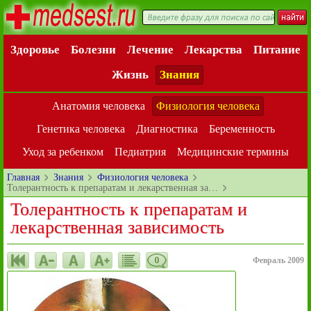
Здоровье
Болезни
Лечение
Лекарства
Питание
Жизнь
Знания
Анатомия человека
Физиология человека
Генетика человека
Диагностика
Беременность
Уход за ребенком
Педиатрия
Медицинские термины
Главная
Знания
Физиология человека
Толерантность к препаратам и лекарственная за…
Толерантность к препаратам и
лекарственная зависимость
0
Февраль 2009