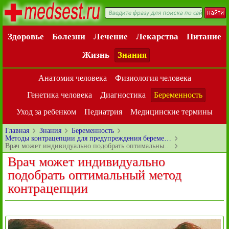
Здоровье
Болезни
Лечение
Лекарства
Питание
Жизнь
Знания
Анатомия человека
Физиология человека
Генетика человека
Диагностика
Беременность
Уход за ребенком
Педиатрия
Медицинские термины
Главная
Знания
Беременность
Методы контрацепции для предупреждения береме…
Врач может индивидуально подобрать оптимальны…
Врач может индивидуально
подобрать оптимальный метод
контрацепции