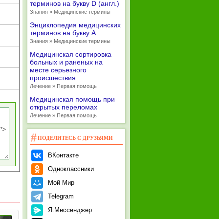
терминов на букву D (англ.)
Знания » Медицинские термины
Энциклопедия медицинских
терминов на букву А
Знания » Медицинские термины
Медицинская сортировка
больных и раненых на
месте серьезного
происшествия
Лечение » Первая помощь
Медицинская помощь при
открытых переломах
Лечение » Первая помощь
ПОДЕЛИТЕСЬ С ДРУЗЬЯМИ
ВКонтакте
Одноклассники
Мой Мир
Telegram
Я.Мессенджер