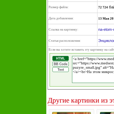
ба
Размер файла:
72 724
Дата добавления:
13 Мая 20
na-etom-
Ссылка на картинку:
Энциклоп
Статья расположения:
Если вы хотите вставить эту картинку на сай
HTML
BB Code
Text
Другие картинки из э