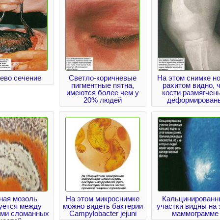
ево сечение
Светло-коричневые
На этом снимке но
пигментные пятна,
рахитом видно, 
имеются более чем у
кости размягчен
20% людей
деформирован
ная мозоль
На этом микроснимке
Кальцинированн
уется между
можно видеть бактерии
участки видны на 
ами сломанных
Campylobacter jejuni
маммограмме