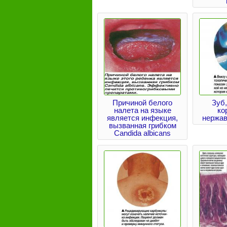
Причиной белого
Зуб
налета на языке
ко
является инфекция,
нержа
вызванная грибком
Candida albicans