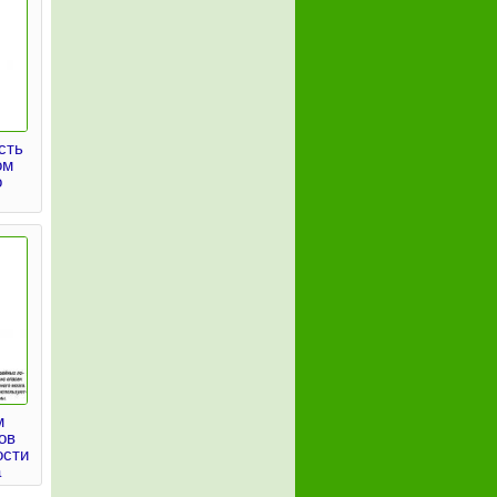
сть
ом
о
м
ов
ости
а