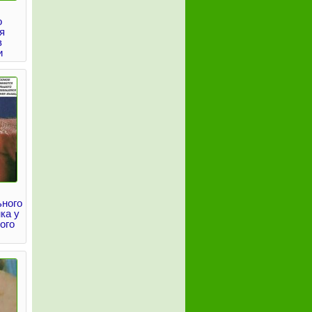
о
я
в
и
ьного
ка у
ого