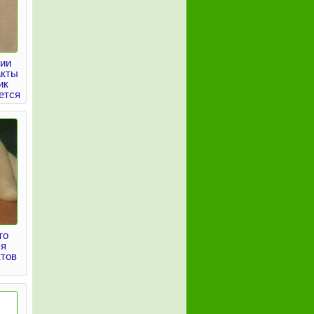
ии
акты
ик
ется
то
ля
ктов