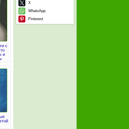
X
WhatsApp
Pinterest
ги с
что
ы и
ы
ые
этой