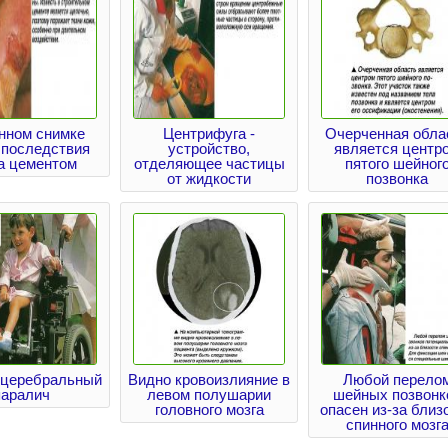
нном снимке
Центрифуга -
Очерченная обла
 последствия
устройство,
является центр
а цементом
отделяющее частицы
пятого шейног
от жидкости
позвонка
 церебральный
Видно кровоизлияние в
Любой перело
паралич
левом полушарии
шейных позвонк
головного мозга
опасен из-за близ
спинного мозг