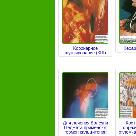
Коронарное
Кесар
шунтирование (КШ)
Для лечения болезни
Кост
Педжета применяют
образ
гормон кальцитонин
отломк