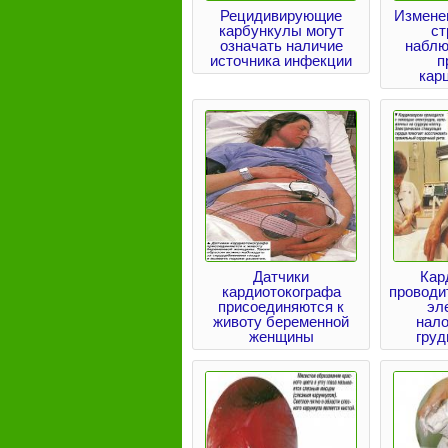
Рецидивирующие
Измене
карбункулы могут
ст
означать наличие
наблю
источника инфекции
п
кар
Датчики
Кар
кардиотокографа
проводи
присоединяются к
эл
животу беременной
нал
женщины
груд