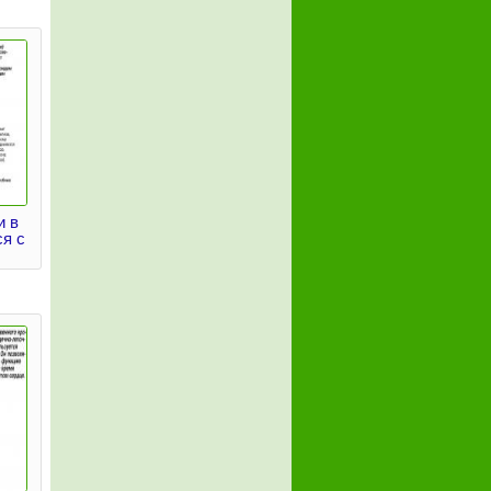
и в
я с