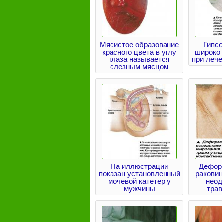
Мясистое образование
Гипс
красного цвета в углу
широко
глаза называется
при леч
слезным мясцом
На иллюстрации
Дефор
показан установленный
ракови
мочевой катетер у
неод
мужчины
тра