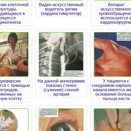
ния клеточной
Виден искусственный
Аппарат
руктуры,
водитель ритма
искусственног
дающиеся в
(кардиостимулятор)
кровообращени
роцессе
используется 
циногенеза
кардиохирурги
диоверсия
На данной ангиограмме
У пациента с
тся с помощью
показан стеноз
синдромом карпал
ектродов,
(сужение) сонной
канала имеется ям
оженных на
артерии
основания больш
ную клетку
пальца кисти