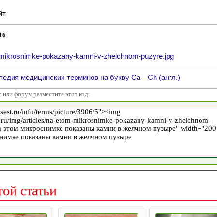
йт
16
mikrosnimke-pokazany-kamni-v-zhelchnom-puzyre.jpg
едия медицинских терминов на букву Ca—Ch (англ.)
т или форум разместите этот код:
той статьи