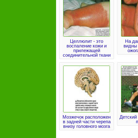
Целлюлит - это
На да
воспаление кожи и
видны
прилежащей
ожог
соединительной ткани
Мозжечок расположен
Детский
в задней части черепа
внизу головного мозга