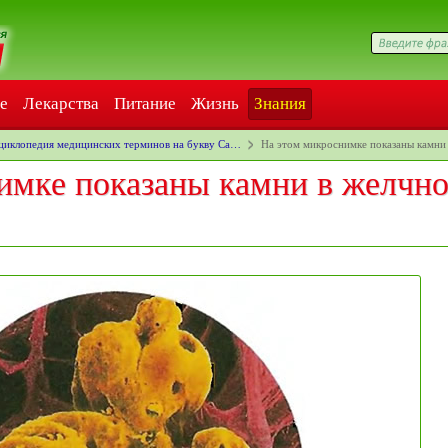
е
Лекарства
Питание
Жизнь
Знания
циклопедия медицинских терминов на букву Ca…
На этом микроснимке показаны камни
имке показаны камни в желчн