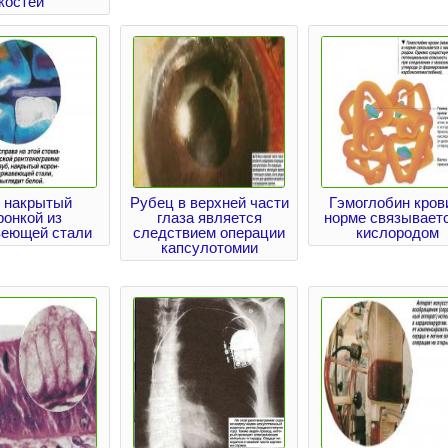
костей
, накрытый
Рубец в верхней части
Гэмоглобин кров
ронкой из
глаза является
норме связываетс
веющей стали
следствием операции
кислородом
капсулотомии