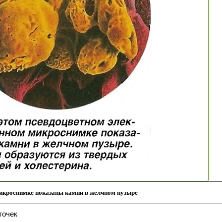
икроснимке показаны камни в желчном пузыре
точек