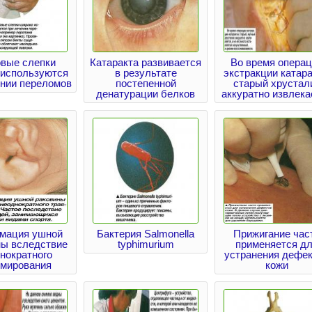
овые слепки
Катаракта развивается
Во время операц
 используются
в результате
экстракции катар
ении переломов
постепенной
старый хрустал
денатурации белков
аккуратно извлека
мация ушной
Бактерия Salmonella
Прижигание час
ны вследствие
typhimurium
применяется д
нократного
устранения дефе
вмирования
кожи