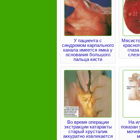
У пациента с
Мясисто
синдромом карпального
красног
канала имеется ямка у
глаза
основания большого
слез
пальца кисти
Во время операции
На и
экстракции катаракты
показан
старый хрусталик
мочев
аккуратно извлекается
м