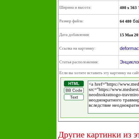
Ширина и высота:
400 x 563
ба
Размер файла:
64 480
Дата добавления:
15 Мая 20
deformac
Ссылка на картинку:
Энциклоп
Статья расположения:
Если вы хотите вставить эту картинку на сай
HTML
BB Code
Text
Другие картинки из э