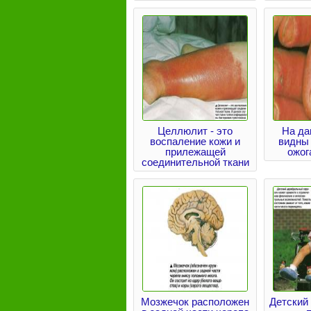
Целлюлит - это
На да
воспаление кожи и
видны
прилежащей
ожог
соединительной ткани
Мозжечок расположен
Детский