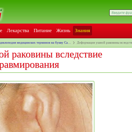
е
Лекарства
Питание
Жизнь
Знания
циклопедия медицинских терминов на букву Ca…
Деформация ушной раковины вследст
й раковины вследствие
травмирования