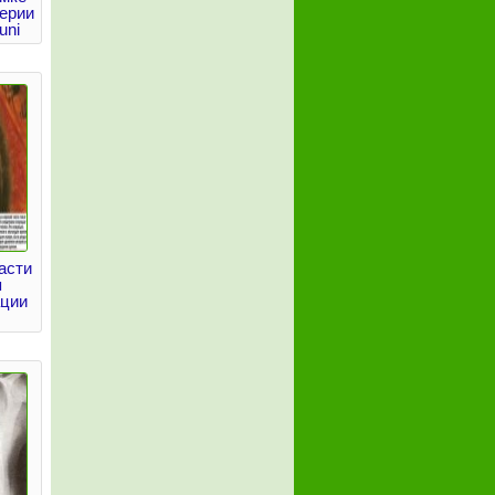
ерии
uni
асти
я
ации