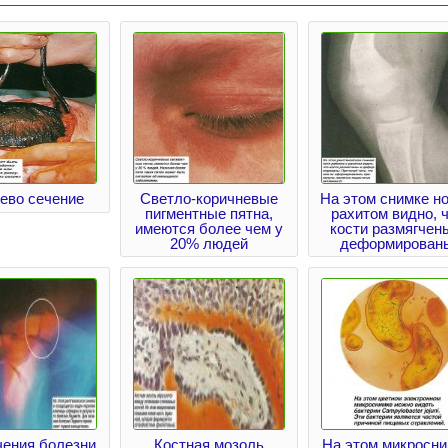
ево сечение
Светло-коричневые
На этом снимке но
пигментные пятна,
рахитом видно, 
имеются более чем у
кости размягчен
20% людей
деформирован
чения болезни
Костная мозоль
На этом микросн