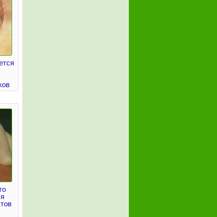
ется
ков
то
ля
ктов