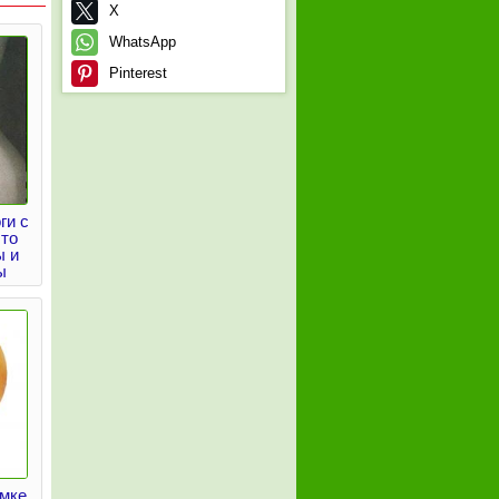
X
WhatsApp
Pinterest
ги с
что
ы и
ы
имке