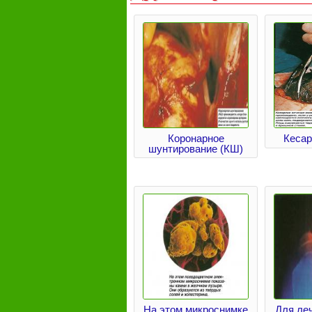
Коронарное
Кесар
шунтирование (КШ)
На этом микроснимке
Для ле