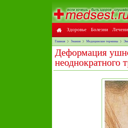
Здоровье
Болезни
Лечени
Главная
Знания
Медицинские термины
Эн
Деформация ушно
неоднократного 