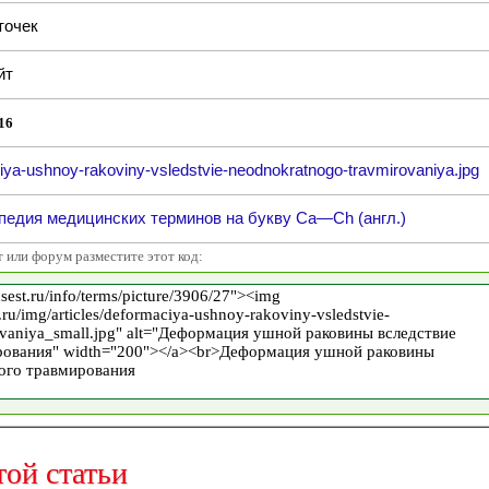
точек
йт
16
iya-ushnoy-rakoviny-vsledstvie-neodnokratnogo-travmirovaniya.jpg
едия медицинских терминов на букву Ca—Ch (англ.)
т или форум разместите этот код:
той статьи