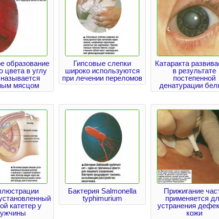
е образование
Гипсовые слепки
Катаракта развива
о цвета в углу
широко используются
в результате
 называется
при лечении переломов
постепенной
ным мясцом
денатурации бел
ллюстрации
Бактерия Salmonella
Прижигание час
 установленный
typhimurium
применяется д
ой катетер у
устранения дефе
ужчины
кожи