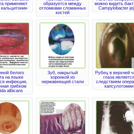
та применяют
образуется между
можно видеть бакт
 кальцитонин
отломками сломанных
Campylobacter jej
костей
иной белого
Зуб, накрытый
Рубец в верхней ч
та на языке
коронкой из
глаза являетс
ся инфекция,
нержавеющей стали
следствием опер
нная грибком
капсулотомии
da albicans