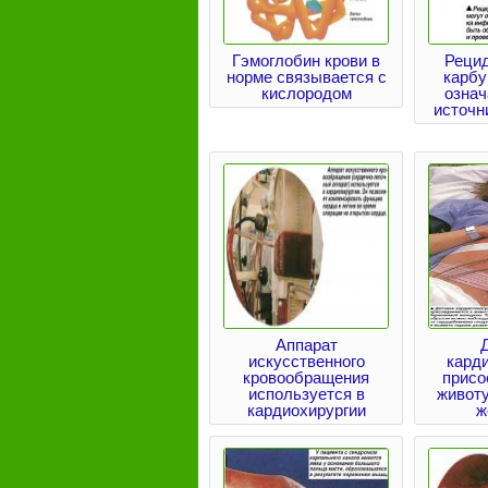
Гэмоглобин крови в
Реци
норме связывается с
карбу
кислородом
означ
источн
Аппарат
искусственного
кард
кровообращения
присо
используется в
живот
кардиохирургии
ж