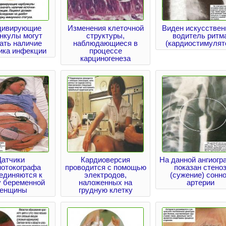
дивирующие
Изменения клеточной
Виден искусстве
нкулы могут
структуры,
водитель ритм
ать наличие
наблюдающиеся в
(кардиостимулят
ика инфекции
процессе
карциногенеза
Датчики
Кардиоверсия
На данной ангиогр
иотокографа
проводится с помощью
показан стено
единяются к
электродов,
(сужение) сонн
у беременной
наложенных на
артерии
енщины
грудную клетку