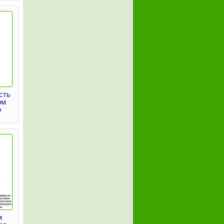
сть
ом
о
м