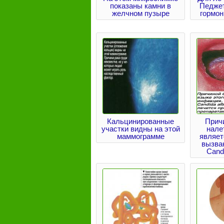
показаны камни в
Педже
желчном пузыре
гормон
Кальцинированные
Прич
участки видны на этой
нале
маммограмме
являет
вызва
Candi