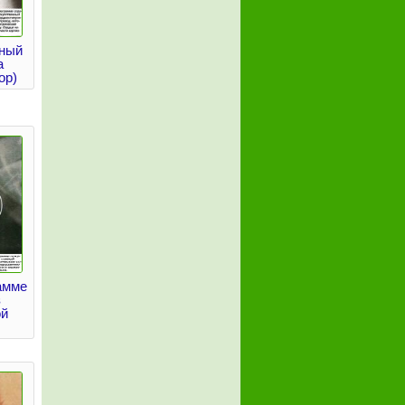
нный
а
ор)
амме
з
ой