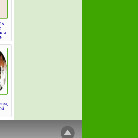
ль
е
к и
е
и
изм,
ой