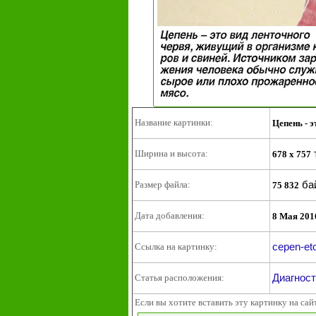
Название картинки:
Цепень - 
Ширина и высота:
678 x 757
ба
Размер файла:
75 832
Дата добавления:
8 Мая 201
cepen-eto
Ссылка на картинку:
Диагност
Статья расположения:
Если вы хотите вставить эту картинку на сай