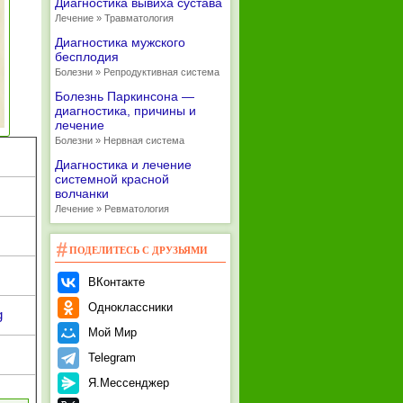
Диагностика вывиха сустава
Лечение » Травматология
Диагностика мужского
бесплодия
Болезни » Репродуктивная система
Болезнь Паркинсона —
диагностика, причины и
лечение
Болезни » Нервная система
Диагностика и лечение
системной красной
волчанки
Лечение » Ревматология
ПОДЕЛИТЕСЬ С ДРУЗЬЯМИ
ВКонтакте
Одноклассники
g
Мой Мир
Telegram
Я.Мессенджер