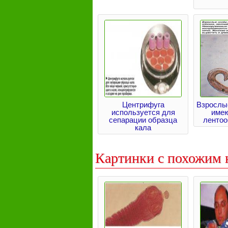
Центрифуга
Взрослы
используется для
имею
сепарации образца
лентоо
кала
Картинки с похожим 