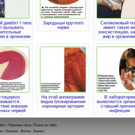
 диабет I типа
Зародыши круглого
Силиконовый ге
т вызывать
червя
имеет такую ж
чительные
консистенцию, ка
ия в организме
жир в организм
стицеркоз
На этой ангиограмме
В лаборатори
звивается
видна блокированная
выявляется орган
твие инвазии
коронарная артерия
ставший причин
чных червей
инфекции
айта
|
Обратная связь
|
Поиск по сайту
ва
|
Питание
|
Жизнь
|
Знания
|