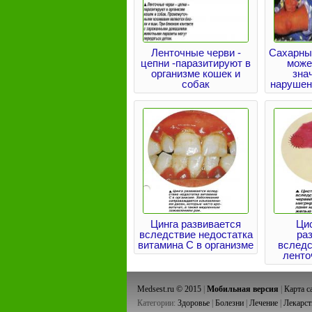
Ленточные черви -
Сахарный
цепни -паразитируют в
може
организме кошек и
зна
собак
нарушен
Цинга развивается
Ци
вследствие недостатка
ра
витамина С в организме
вследс
ленто
Medsest.ru © 2015
|
Мобильная версия
|
Карта с
Категории:
Здоровье
|
Болезни
|
Лечение
|
Лекарст