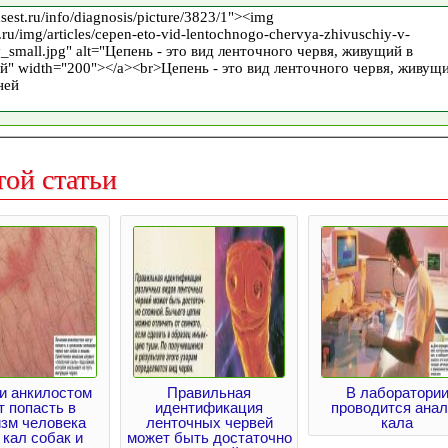
той статьи
и анкилостом
Правильная
В лаборатори
т попасть в
идентификация
проводится анал
изм человека
ленточных червей
кала
 кал собак и
может быть достаточно