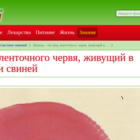
е
Лекарства
Питание
Жизнь
Знания
 глистных инвазий
Цепень - это вид ленточного червя, живущий в …
 ленточного червя, живущий в
и свиней