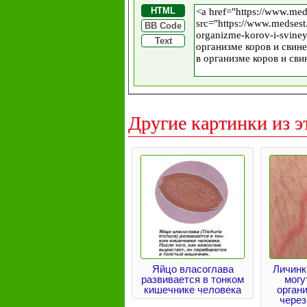
HTML
BB Code
Text
Другие картинки из э
Яйцо власоглава
Личинк
развивается в тонком
могу
кишечнике человека
орган
через