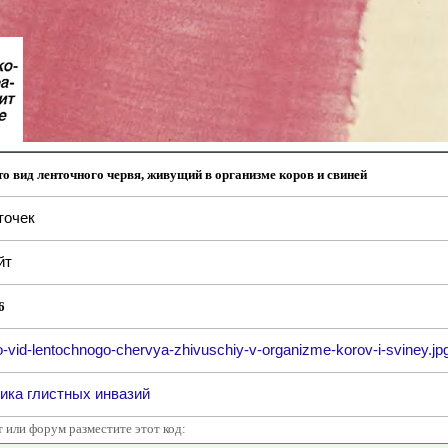
это вид ленточного червя, живущий в организме коров и свиней
точек
йт
6
-vid-lentochnogo-chervya-zhivuschiy-v-organizme-korov-i-sviney.jp
ика глистных инвазий
т или форум разместите этот код: