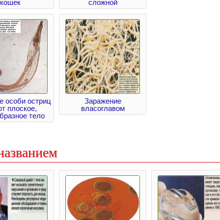
кошек
сложной
е особи остриц
Заражение
т плоское,
власоглавом
бразное тело
названием