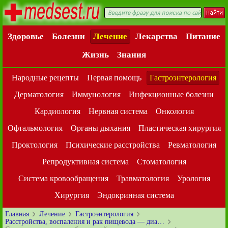
Здоровье
Болезни
Лечение
Лекарства
Питание
Жизнь
Знания
Народные рецепты
Первая помощь
Гастроэнтерология
Дерматология
Иммунология
Инфекционные болезни
Кардиология
Нервная система
Онкология
Офтальмология
Органы дыхания
Пластическая хирургия
Проктология
Психические расстройства
Ревматология
Репродуктивная система
Стоматология
Система кровообращения
Травматология
Урология
Хирургия
Эндокринная система
Главная
Лечение
Гастроэнтерология
Расстройства, воспаления и рак пищевода — диа…