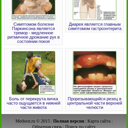
Симптомом болезни
Диарея является главным
Паркинсона является
симптомом гастроэнтерита
тремор - медленное
ритмичное дрожание рук в
состоянии покоя
Боль от перекрута яичка
Прорезывающийся резец в
часто ощущается в нижней
центральной части верхней
части живота
челюсти
Medsest.ru © 2015
|
Полная версия
|
Карта сайта
|
Обратная связь
|
Поиск по сайту