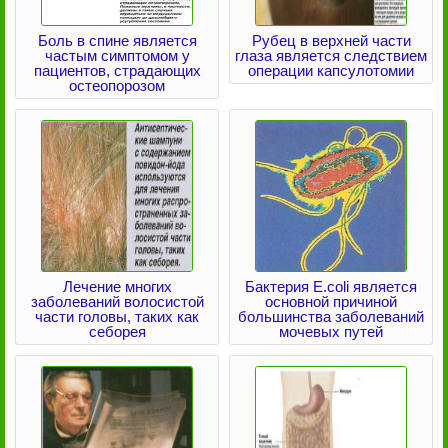
Боль в спине является
Рубец в верхней части
частым симптомом у
глаза является следствием
пациентов, страдающих
операции капсулотомии
остеопорозом
Лечение многих
Бактерия Е.coli является
заболеваний волосистой
основной причиной
части головы, таких как
большинства заболеваний
себорея
мочевых путей