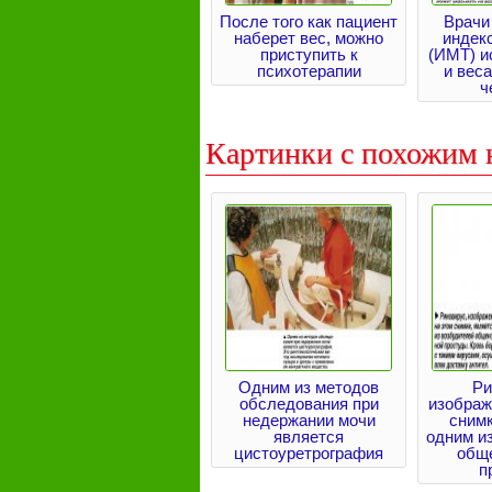
После того как пациент
Врачи
наберет вес, можно
индек
приступить к
(ИМТ) и
психотерапии
и веса
ч
Картинки с похожим 
Одним из методов
Ри
обследования при
изображ
недержании мочи
снимк
является
одним и
цистоуретрография
общ
п