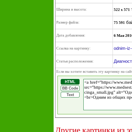
Ширина и высота:
522 x 571
ба
Размер файла:
75 591
Дата добавления:
6 Мая 201
odnim-iz-
Ссылка на картинку:
Диагност
Статья расположения:
Если вы хотите вставить эту картинку на сай
HTML
BB Code
Text
Другие картинки из э