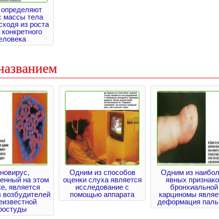
 определяют
с массы тела
сходя из роста
 конкретного
еловека
названием
новирус,
Одним из способов
Одним из наибо
енный на этом
оценки слуха является
явных признако
е, является
исследование с
бронхиальной
з возбудителей
помощью аппарата
карциномы являе
еизвестной
деформация паль
ростуды