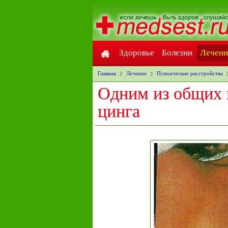
Здоровье
Болезни
Лечени
Главная
Лечение
Психические расстройства
Одним из общих 
цинга