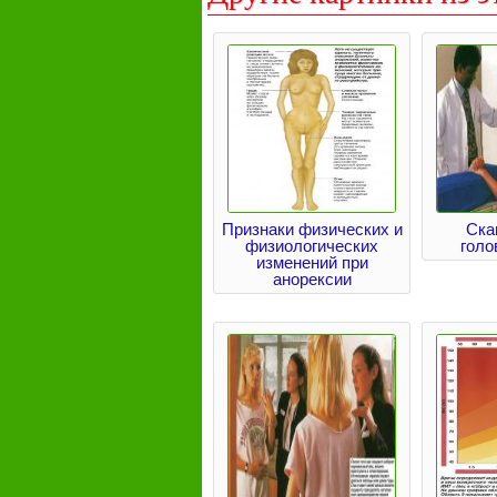
Признаки физических и
Ска
физиологических
голо
изменений при
анорексии