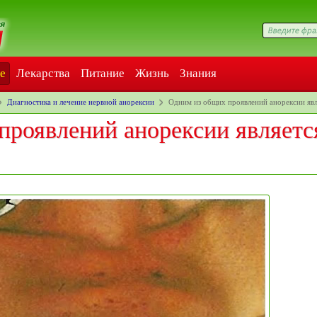
е
Лекарства
Питание
Жизнь
Знания
Диагностика и лечение нервной анорексии
Одним из общих проявлений анорексии яв
проявлений анорексии являетс