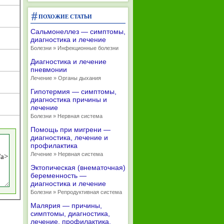
ПОХОЖИЕ СТАТЬИ
Сальмонеллез — симптомы,
диагностика и лечение
Болезни » Инфекционные болезни
Диагностика и лечение
пневмонии
Лечение » Органы дыхания
Гипотермия — симптомы,
диагностика причины и
лечение
Болезни » Нервная система
Помощь при мигрени —
диагностика, лечение и
профилактика
Лечение » Нервная система
Эктопическая (внематочная)
беременность —
диагностика и лечение
Болезни » Репродуктивная система
Малярия — причины,
симптомы, диагностика,
лечение, профилактика,