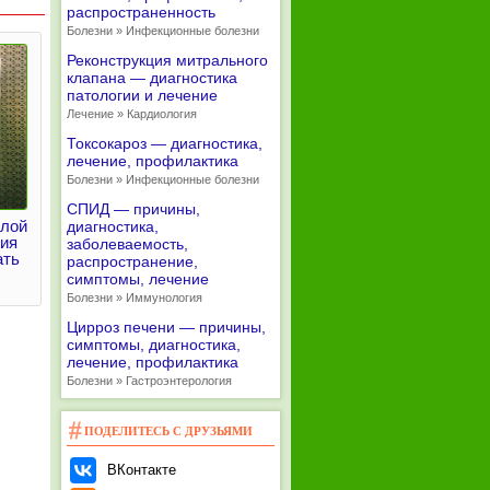
распространенность
Болезни » Инфекционные болезни
Реконструкция митрального
клапана — диагностика
патологии и лечение
Лечение » Кардиология
Токсокароз — диагностика,
лечение, профилактика
Болезни » Инфекционные болезни
СПИД — причины,
елой
диагностика,
ия
заболеваемость,
ать
распространение,
симптомы, лечение
Болезни » Иммунология
Цирроз печени — причины,
симптомы, диагностика,
лечение, профилактика
Болезни » Гастроэнтерология
ПОДЕЛИТЕСЬ С ДРУЗЬЯМИ
ВКонтакте