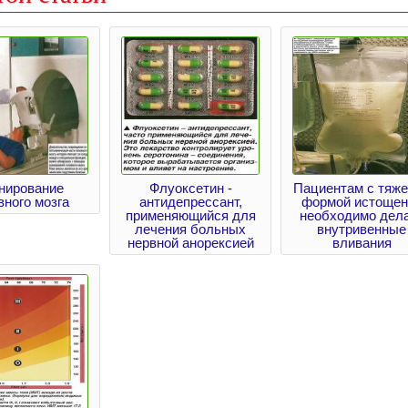
нирование
Флуоксетин -
Пациентам с тяж
вного мозга
антидепрессант,
формой истощен
применяющийся для
необходимо дел
лечения больных
внутривенные
нервной анорексией
вливания