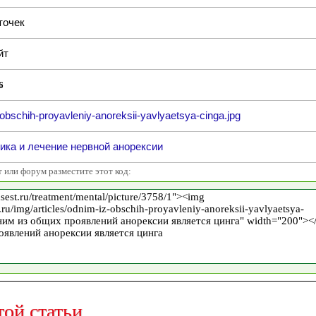
точек
йт
6
obschih-proyavleniy-anoreksii-yavlyaetsya-cinga.jpg
ика и лечение нервной анорексии
т или форум разместите этот код:
той статьи