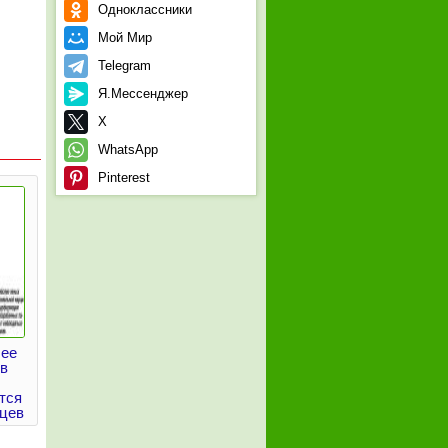
Одноклассники
Мой Мир
Telegram
Я.Мессенджер
X
WhatsApp
Pinterest
лее
в
тся
цев