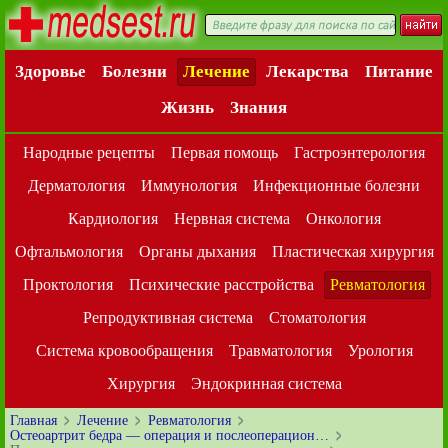
Здоровье
Болезни
Лечение
Лекарства
Питание
Жизнь
Знания
Народные рецепты
Первая помощь
Гастроэнтерология
Дерматология
Иммунология
Инфекционные болезни
Кардиология
Нервная система
Онкология
Офтальмология
Органы дыхания
Пластическая хирургия
Проктология
Психические расстройства
Ревматология
Репродуктивная система
Стоматология
Система кровообращения
Травматология
Урология
Хирургия
Эндокринная система
Главная
Лечение
Ревматология
Остеоартрит бедра — операция и послеоперацион…