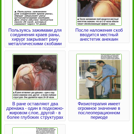
Пользуясь зажимами для
После наложения скоб
соединения краев раны,
вводится местный
хирург закрывает рану
анестетик анекаин
металлическими скобами
В ране оставляют два
Физиотерапия имеет
дренажа - один в подкожно-
огромное значение в
жировом слое, другой - в
послеоперационном
более глубоких структурах
периоде