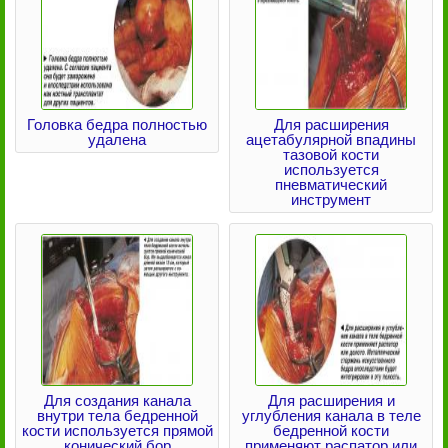
Головка бедра полностью
Для расширения
удалена
ацетабулярной впадины
тазовой кости
используется
пневматический
инструмент
Для создания канала
Для расширения и
внутри тела бедренной
углубления канала в теле
кости используется прямой
бедренной кости
конический бор
применяют распатор или