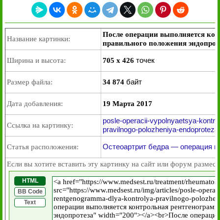
После операции выполняется кон
Название картинки:
правильного положения эндопрот
точек
Ширина и высота:
705 x 426
байт
Размер файла:
34 874
Дата добавления:
19 Марта 2017
posle-operacii-vypolnyaetsya-kontr
Ссылка на картинку:
pravilnogo-polozheniya-endoproteza.
Остеоартрит бедра — операция и
Статья расположения:
Если вы хотите вставить эту картинку на сайт или форум размест
HTML
BB Code
Text