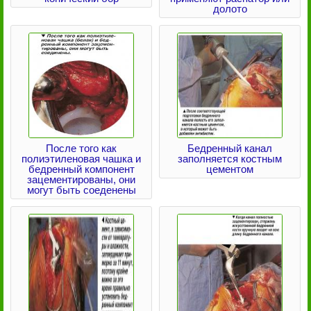
долото
После того как
Бедренный канал
полиэтиленовая чашка и
заполняется костным
бедренный компонент
цементом
зацементированы, они
могут быть соеденены