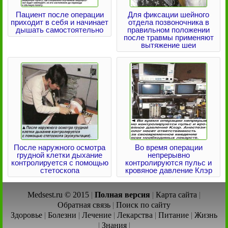
Пациент после операции
Для фиксации шейного
приходит в себя и начинает
отдела позвоночника в
дышать самостоятельно
правильном положении
после травмы применяют
вытяжение шеи
После наружного осмотра
Во время операции
грудной клетки дыхание
непрерывно
контролируется с помощью
контролируются пульс и
стетоскопа
кровяное давление Клэр
Medsest.ru © 2015
|
Полная версия
|
Карта сайта
|
Обратная связь
|
Поиск по сайту
Здоровье
|
Болезни
|
Лечение
|
Лекарства
|
Питание
|
Жизнь
|
Знания
|