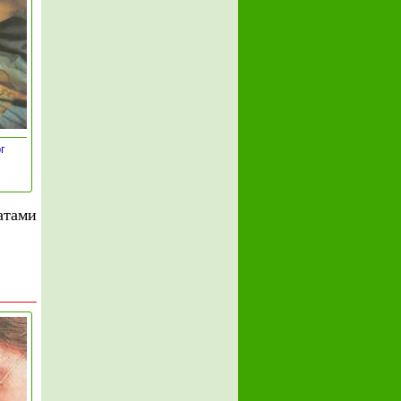
г
атами