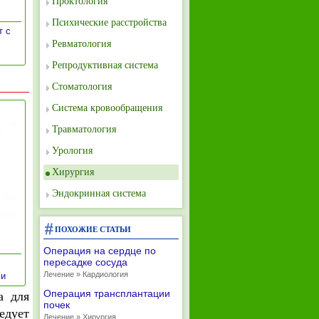
Проктология
Психические расстройства
т с
Ревматология
Репродуктивная система
Стоматология
Система кровообращения
Травматология
Урология
Хирургия
Эндокринная система
ПОХОЖИЕ СТАТЬИ
Операция на сердце по
пересадке сосуда
»
Лечение » Кардиология
ми
Операция трансплантации
а для
почек
едует
Лечение » Хирургия