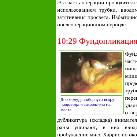
Эта часть операции проводится 
использованием трубки, вводи
затягивания просвета. Избыточн
послеоперационном периоде.
10:29 Фундопликаци
Фунд
час
пищ
мин
про
тру
пере
Дно желудка обернуто вокруг
пищевода и закреплено на
уда
»
месте
отве
дубликатура (складка) внимате
раны ушивают, в них вводя
пробуждение мисс Харрис по ок