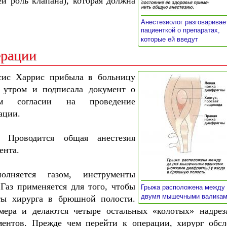
й роль клапана), которая должна
Анестезиолог разговаривае
пациенткой о препаратах,
»
которые ей введут
ерации
ис Харрис прибыла в больницу
 утром и подписала документ о
ем согласии на проведение
ации.
. Проводится общая анестезия
ента.
олняется газом, инструменты
Газ применяется для того, чтобы
Грыжа расположена между
двумя мышечными валика
оты хирурга в брюшной полости.
ера и делаются четыре остальных «колотых» надрез
ентов. Прежде чем перейти к операции, хирург обсл