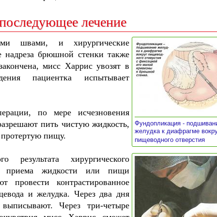
 последующее лечение
ими швами, и хирургические
е надреза брюшной стенки также
закончена, мисс Харрис увозят в
ения пациентка испытывает
ерации, по мере исчезновения
разрешают пить чистую жидкость,
Фундопликация - подшиван
желудка к диафрагме вокр
 протертую пищу.
»
пищеводного отверстия
о результата хирургического
ом приема жидкости или пищи
ют провести контрастированное
щевода и желудка. Через два дня
выписывают. Через три-четыре