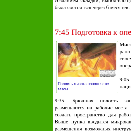
созданием складки, выполняюще
была состояться через 6 месяцев.
7:45 Подготовка к оп
Мисс
рано
сво
опер
9:05
Полость живота наполняется
паци
»
газом
9:35. Брюшная полость зап
размещаются на рабочие места. 
создать пространство для раб
Выше пупка вводится микрокам
размещения возможных инструм