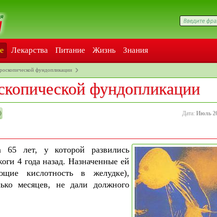
е
Лекарства
Питание
Жизнь
Знания
роскопической фундопликации
скопической фундопликации
Дата:
Июль 2
 65 лет, у которой развились
ги 4 года назад. Назначенные ей
ющие кислотность в желудке),
ько месяцев, не дали должного