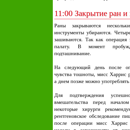
11:00 Закрытие ран и
Раны закрываются нескольк
инструменты убираются. Четыр
зашиваются. Так как операция 
палату. В момент пробужд
подташнивание.
На следующий день после оп
чувства тошноты, мисс Харрис 
а днем позже можно употреблять
Для подтверждения успешног
вмешательства перед начал
некоторые хирурги рекоменду
рентгеновское обследование пи
после операции мисс Харрис 