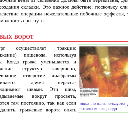
дочные вены из селезенки должны быть перевязаны, для
создания складки. Это важное действие, поскольку сл
следствие операции нежелательные побочные эффекты, 
зможность срыгнуть.
вых ворот
ург осуществляет тракцию
тяжение) пищевода, используя
у. Когда грыжа уменьшается и
еление структур завершено,
еводное отверстие диафрагмы
ягивается двумя нерасса-
ающимися швами. Эти швы,
ладываемые вокруг просвета,
ются там постоянно, так как если
Белая лента используется
»
вытяжения пищевода
далить, грыжевые ворота опять