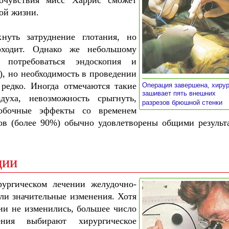
очувствия мисс Харрис сможет
ой жизни.
нуть затруднение глотания, но
ходит. Однако же небольшому
 потребоваться эндоскопия и
), но необходимость в проведении
редко. Иногда отмечаются такие
Операция завершена, хирур
зашивает пять внешних
духа, невозможность срыгнуть,
»
разрезов брюшной стенки
побочные эффекты со временем
ов (более 90%) обычно удовлетворены общими результ
ции
рургическом лечении желудочно-
и значительные изменения. Хотя
ии не изменились, большее число
ния выбирают хирургическое