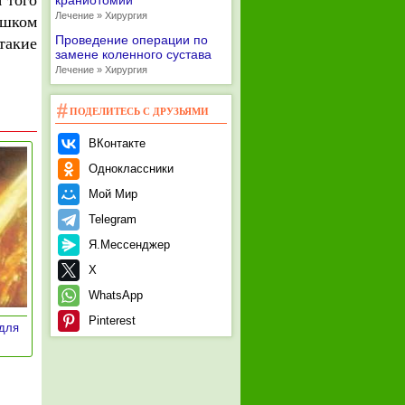
 того
краниотомии
Лечение » Хирургия
ишком
Проведение операции по
такие
замене коленного сустава
Лечение » Хирургия
ПОДЕЛИТЕСЬ С ДРУЗЬЯМИ
ВКонтакте
Одноклассники
Мой Мир
Telegram
Я.Мессенджер
X
WhatsApp
Pinterest
 для