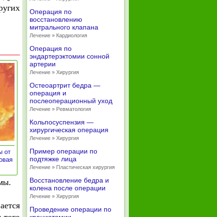
ругих
Операция по
восстановлению
митрального клапана
Лечение » Кардиология
Операция по
эндартерэктомии сонной
артерии
Лечение » Хирургия
Остеоартрит бедра —
операция и
послеоперационный уход
Лечение » Ревматология
Кольпосуспензия —
хирургическая операция
Лечение » Хирургия
Пример операции по
ы от
подтяжке лица
овая
Лечение » Пластическая хирургия
Восстановление бедра и
мы.
колена после операции
Лечение » Хирургия
ается
Проведение операции по