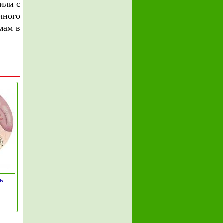
или с
чного
мам в
ть