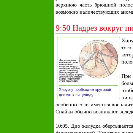
верхнюю часть брюшной полост
возможно наличествующих аном
9:50 Надрез вокруг 
Хиру
того
кото
поло
При
бол
Хирургу необходим круговой
что
»
доступ к пищеводу
пище
особенно если имеются воспалит
Спайки обычно возникают вслед
10:05. Дно желудка обертываетс