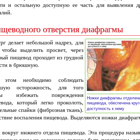
и и остальную доступную ее часть для выявления д
алий.
пищеводного отверстия диафрагмы
рг делает небольшой надрез, для
 чтобы выделить просвет, через
рый пищевод проходит из грудной
сти в брюшную.
 этом необходимо соблюдать
ьшую осторожность, для того
бы избежать повреждения
Ножки диафрагмы отделен
вода, который легко проколоть,
пищевода, обеспечена круг
»
доступность к нему
ельные спайки (фиброзная ткань).
ствие воспаления пищевода. Выделяются ножки диафраг
я вокруг нижнего отдела пищевода. Эта процедура назыв