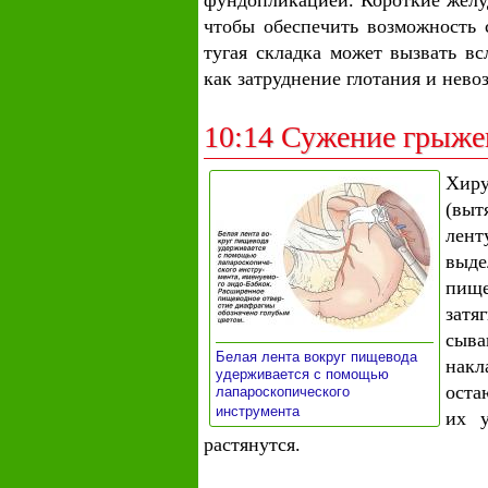
фундопликацией. Короткие желу
чтобы обеспечить возможность 
тугая складка может вызвать в
как затруднение глотания и нево
10:14 Сужение грыже
Хир
(вы
лент
выд
пищ
зат
сыв
Белая лента вокруг пищевода
нак
удерживается с помощью
оста
лапароскопического
»
инструмента
их у
растянутся.