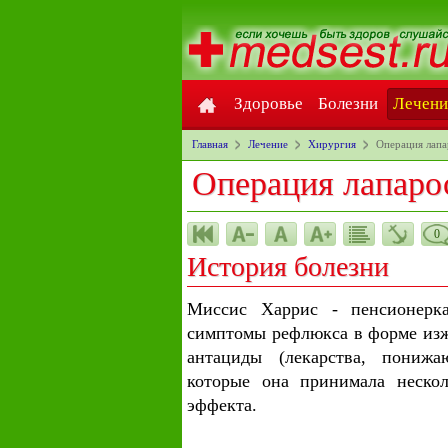
Здоровье
Болезни
Лечени
Главная
Лечение
Хирургия
Операция лапа
Операция лапаро
0
История болезни
Миссис Харрис - пенсионерка
симптомы рефлюкса в форме изжо
антациды (лекарства, понижа
которые она принимала нескол
эффекта.