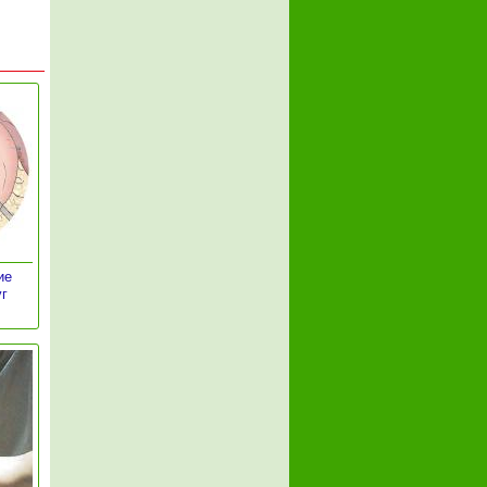
ие
уг