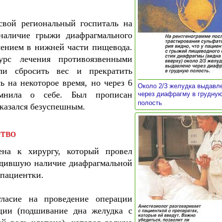
свой региональный госпиталь на
 наличие грыжи диафрагмального
лением в нижней части пищевода.
урс лечения противоязвенными
ли сбросить вес и прекратить
ь на некоторое время, но через 6
Около 2/3 желудка выдавл
омнила о себе. Был прописан
через диафрагму в грудну
»
полость
оказался безуспешным.
тво
на к хирургу, который провел
рдившую наличие диафрагмальной
 пациентки.
ласие на проведение операции
ции (подшивание дна желудка с