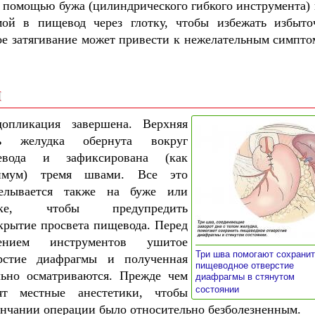
с помощью бужа (цилиндрического гибкого инструмента) 
мой в пищевод через глотку, чтобы избежать избыто
ое затягивание может привести к нежелательным симпто
я
опликация завершена. Верхняя
ть желудка обернута вокруг
евода и зафиксирована (как
имум) тремя швами. Все это
делывается также на буже или
бке, чтобы предупредить
крытие просвета пищевода. Перед
лением инструментов ушитое
Три шва помогают сохрани
рстие диафрагмы и полученная
пищеводное отверстие
льно осматриваются. Прежде чем
диафрагмы в стянутом
»
состоянии
т местные анестетики, чтобы
ончании операции было относительно безболезненным.