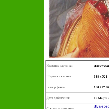
Название картинки:
Для созда
Ширина и высота:
938 x 521
б
Размер файла:
100 717
Дата добавления:
19 Марта 
dlya-sozd
Ссылка на картинку: