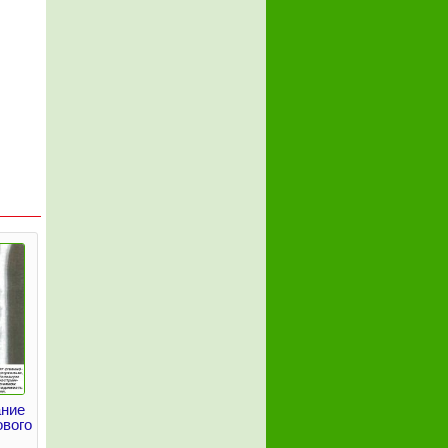
ание
ового