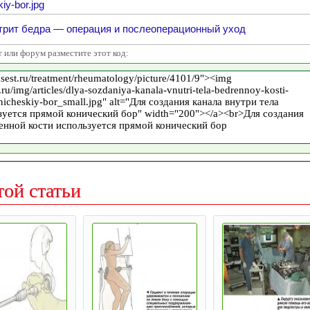
iy-bor.jpg
трит бедра — операция и послеоперационный уход
т или форум разместите этот код:
той статьи