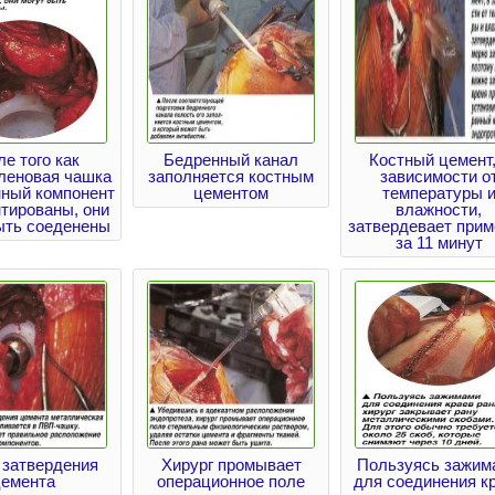
е того как
Бедренный канал
Костный цемент,
леновая чашка
заполняется костным
зависимости о
нный компонент
цементом
температуры 
тированы, они
влажности,
ыть соеденены
затвердевает прим
за 11 минут
 затвердения
Хирург промывает
Пользуясь зажим
цемента
операционное поле
для соединения к