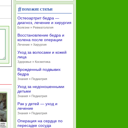
ПОХОЖИЕ СТАТЬИ
Остеоартрит бедра —
диагноз, лечение и хирургия
Болезни » Ревматология
Восстановление бедра и
колена после операции
Лечение » Хирургия
Уход за волосами и кожей
лица
Здоровье » Косметика
Врожденный подвывих
бедра
Знания » Педиатрия
Уход за недоношенными
детьми
Знания » Педиатрия
Рак у детей — уход и
лечение
Знания » Педиатрия
Операция на сердце по
пересадке сосуда