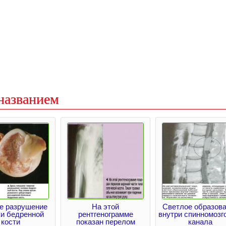
названием
е разрушение
На этой
Светлое образов
ки бедренной
рентгенограмме
внутри спинномозг
кости
показан перелом
канала