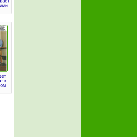
ывает
кими
еет
е в
ном