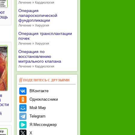
Лечение » Кардиология
Операция
ают
лапароскопической
ощь
фундопликации
Лечение » Хирургия
Операция трансплантации
почек
Лечение » Хирургия
Операция по
восстановлению
митрального клапана
Лечение » Кардиология
ПОДЕЛИТЕСЬ С ДРУЗЬЯМИ
ВКонтакте
я
Одноклассники
й
ости
Мой Мир
й
Telegram
Я.Мессенджер
X