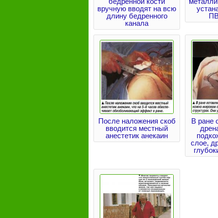
бедренной кости
металли
вручную вводят на всю
устан
длину бедренного
ПВ
канала
После наложения скоб
В ране 
вводится местный
дрена
анестетик анекаин
подко
слое, др
глубок