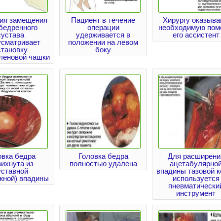
ия замещения
Пациент в течение
Хирургу оказыв
бедренного
операции
необходимую пом
сустава
удерживается в
его ассистент
усматривает
положении на левом
становку
боку
леновой чашки
овка бедра
Головка бедра
Для расширени
ихнута из
полностью удалена
ацетабулярно
уставной
впадины тазовой к
жной) впадины
используется
пневматически
инструмент