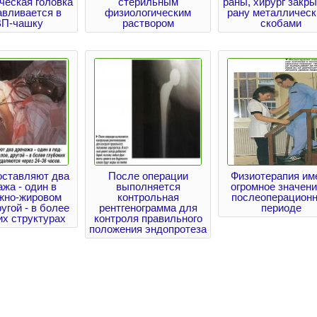
ческая головка
стерильным
раны, хирург закр
авливается в
физиологическим
рану металличес
П-чашку
раствором
скобами
оставляют два
После операции
Физиотерапия им
жа - один в
выполняется
огромное значени
жно-жировом
контрольная
послеоперацион
угой - в более
рентгенограмма для
периоде
их структурах
контроля правильного
положения эндопротеза