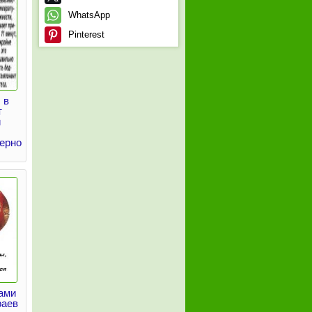
WhatsApp
Pinterest
 в
т
и
ерно
ами
раев