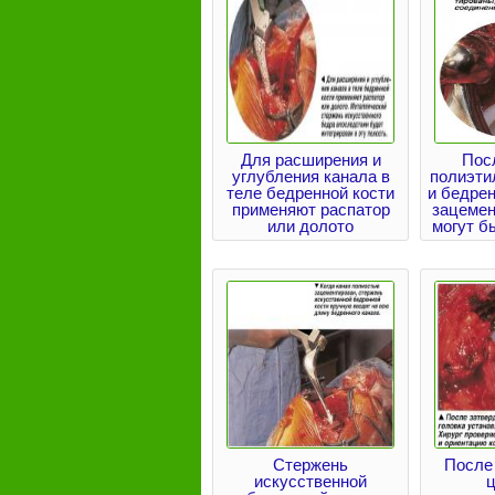
Для расширения и
Посл
углубления канала в
полиэти
теле бедренной кости
и бедре
применяют распатор
зацемен
или долото
могут б
Стержень
После
искусственной