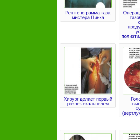
Рентгенограмма таза
Операц
мистера Пинка
тазо
пред
у
полиэти
Хирург делает первый
Гол
разрез скальпелем
выв
с
(вертлу