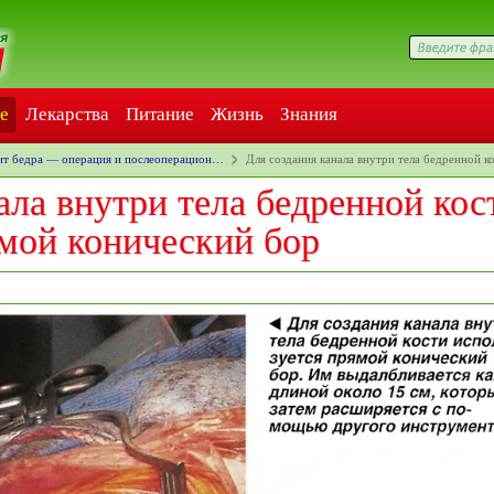
е
Лекарства
Питание
Жизнь
Знания
ит бедра — операция и послеоперацион…
Для создания канала внутри тела бедренной 
ала внутри тела бедренной кос
ямой конический бор