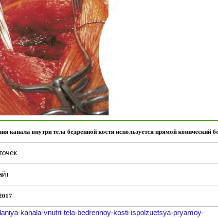
ния канала внутри тела бедренной кости используется прямой конический б
точек
айт
2017
aniya-kanala-vnutri-tela-bedrennoy-kosti-ispolzuetsya-pryamoy-