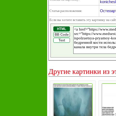
konichesk
Остеоар
Статья расположения:
Если вы хотите вставить эту картинку на сай
HTML
BB Code
Text
Другие картинки из э