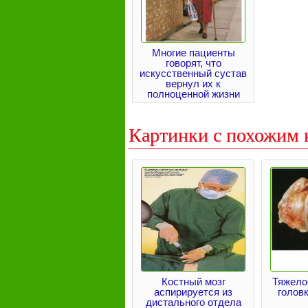
Многие пациенты
говорят, что
искусственный сустав
вернул их к
полноценной жизни
Картинки с похожим 
Костный мозг
Тяжело
аспирируется из
голов
дистального отдела