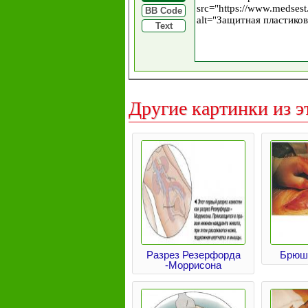
BB Code
Text
Другие картинки из э
Разрез Резерфорда
Брюш
-Моррисона