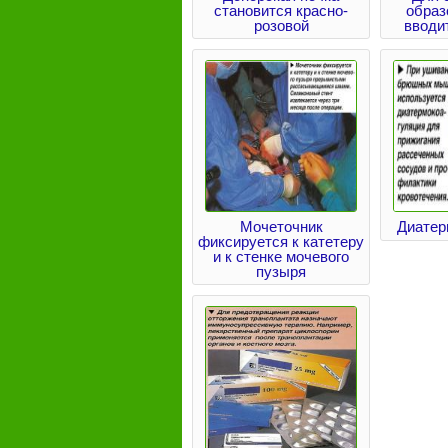
становится красно-
образ
розовой
вводи
Мочеточник
Диатер
фиксируется к катетеру
и к стенке мочевого
пузыря