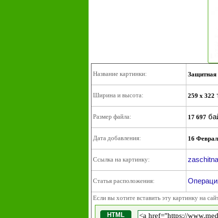
Название картинки:
Защитная 
Ширина и высота:
259 x 322
ба
Размер файла:
17 697
Дата добавления:
16 Феврал
zaschitna
Ссылка на картинку:
Операци
Статья расположения:
Если вы хотите вставить эту картинку на сай
HTML