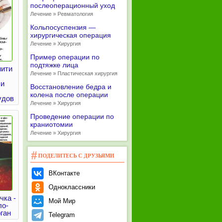
послеоперационный уход
Лечение » Ревматология
Кольпосуспензия —
хирургическая операция
Лечение » Хирургия
Пример операции по
подтяжке лица
нити
Лечение » Пластическая хирургия
 и
Восстановление бедра и
колена после операции
удов
Лечение » Хирургия
Проведение операции по
краниотомии
Лечение » Хирургия
ПОДЕЛИТЕСЬ С ДРУЗЬЯМИ
ВКонтакте
Одноклассники
чка -
Мой Мир
ло-
ган
Telegram