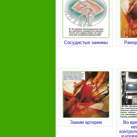
Сосудистые зажимы
Ранор
Зажим артерии
Во вр
не
контрол
и кров