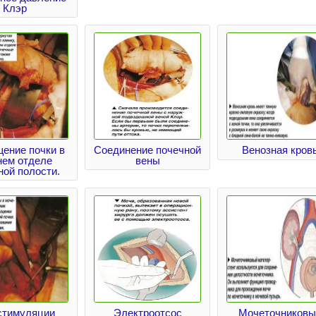
Клэр
ение почки в
Соединение почечной
Венозная кров
нем отделе
вены
ой полости.
стимуляции
Электроотсос
Мочеточниковы