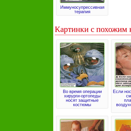
Иммуносупрессивная
терапия
Картинки с похожим 
Во время операции
Если нос
хирурги-ортопеды
см
носят защитные
пл
костюмы
воздух