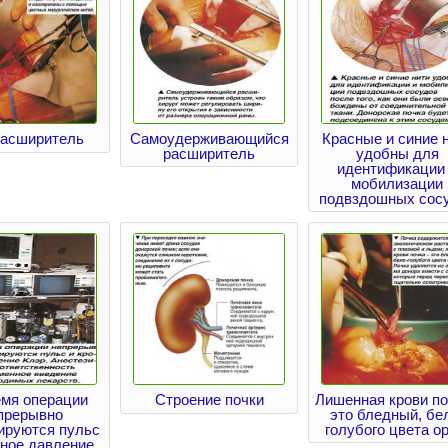
асширитель
Самоудерживающийся
Красные и синие 
расширитель
удобны для
идентификации
мобилизации
подвздошных сос
емя операции
Строение почки
Лишенная крови по
прерывно
это бледный, бе
ируются пульс
голубого цвета ор
яное давление