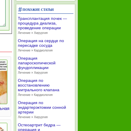
ПОХОЖИЕ СТАТЬИ
Трансплантация почек —
процедура диализа,
проведение операции
Лечение » Хирургия
Операция на сердце по
пересадке сосуда
Лечение » Кардиология
Операция
лапароскопической
фундопликации
Лечение » Хирургия
Операция по
восстановлению
митрального клапана
Лечение » Кардиология
Операция по
эндартерэктомии сонной
льная
артерии
Лечение » Хирургия
Остеоартрит бедра —
операция и