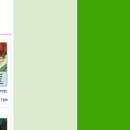
тер,
 три