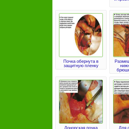
Почка обернута в
Размещ
защитную пленку
ниж
брюшн
Донорская почка
Для 