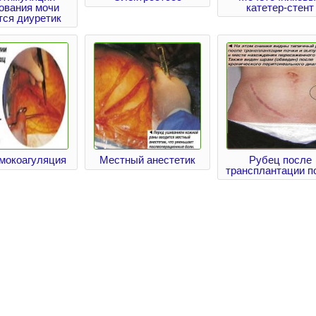
ования мочи
катетер-стент
тся диуретик
мокоагуляция
Местный анестетик
Рубец после
трансплантации п