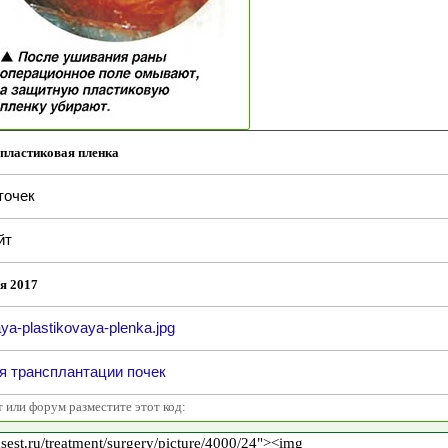
пластиковая пленка
точек
йт
я 2017
ya-plastikovaya-plenka.jpg
я трансплантации почек
т или форум разместите этот код: