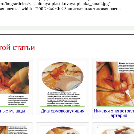
той статьи
ные мышцы
Диатермокоагуляция
Нижняя эпигастра
артерия