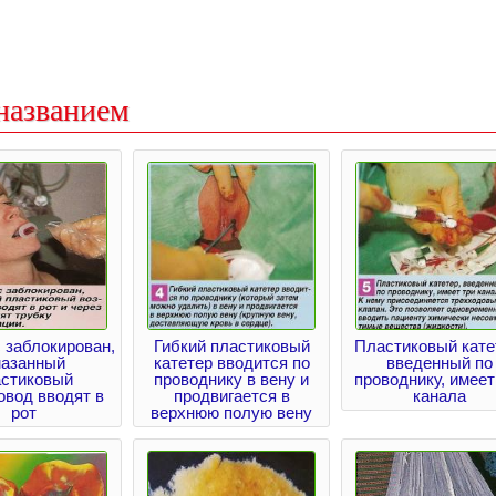
названием
 заблокирован,
Гибкий пластиковый
Пластиковый кате
азанный
катетер вводится по
введенный по
астиковый
проводнику в вену и
проводнику, имеет
овод вводят в
продвигается в
канала
рот
верхнюю полую вену