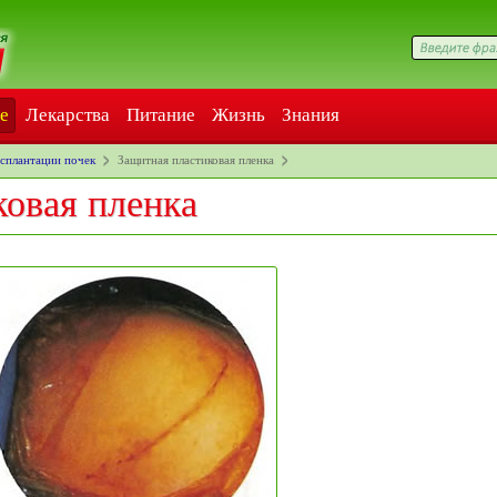
е
Лекарства
Питание
Жизнь
Знания
сплантации почек
Защитная пластиковая пленка
ковая пленка