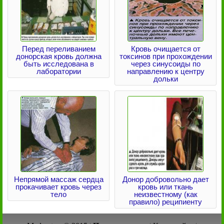
Перед переливанием
Кровь очищается от
донорская кровь должна
токсинов при прохождении
быть исследована в
через синусоиды по
лаборатории
направлению к центру
дольки
Непрямой массаж сердца
Донор добровольно дает
прокачивает кровь через
кровь или ткань
тело
неизвестному (как
правило) реципиенту