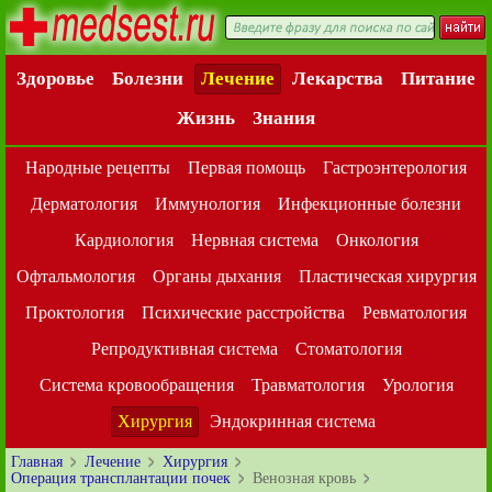
Здоровье
Болезни
Лечение
Лекарства
Питание
Жизнь
Знания
Народные рецепты
Первая помощь
Гастроэнтерология
Дерматология
Иммунология
Инфекционные болезни
Кардиология
Нервная система
Онкология
Офтальмология
Органы дыхания
Пластическая хирургия
Проктология
Психические расстройства
Ревматология
Репродуктивная система
Стоматология
Система кровообращения
Травматология
Урология
Хирургия
Эндокринная система
Главная
Лечение
Хирургия
Операция трансплантации почек
Венозная кровь