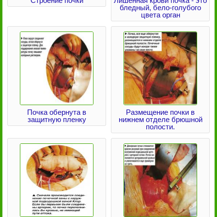
Строение почки
Лишенная крови почка - это
бледный, бело-голубого
цвета орган
Почка обернута в
Размещение почки в
защитную пленку
нижнем отделе брюшной
полости.