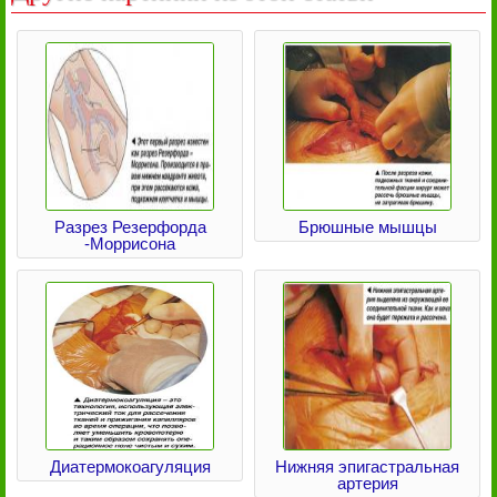
Разрез Резерфорда
Брюшные мышцы
-Моррисона
Диатермокоагуляция
Нижняя эпигастральная
артерия