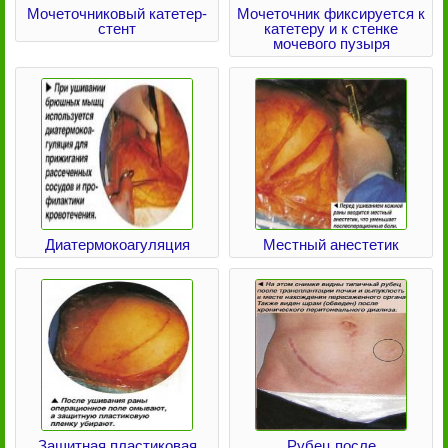
Мочеточниковый катетер-
Мочеточник фиксируется к
стент
катетеру и к стенке
мочевого пузыря
Диатермокоагуляция
Местный анестетик
Защитная пластиковая
Рубец после