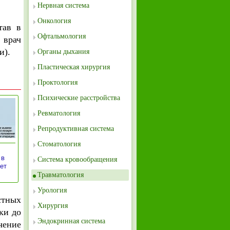
Нервная система
Онкология
тав в
Офтальмология
 врач
и).
Органы дыхания
Пластическая хирургия
Проктология
Психические расстройства
Ревматология
Репродуктивная система
Стоматология
 в
Система кровообращения
ет
Травматология
Урология
стных
Хирургия
ки до
Эндокринная система
чение