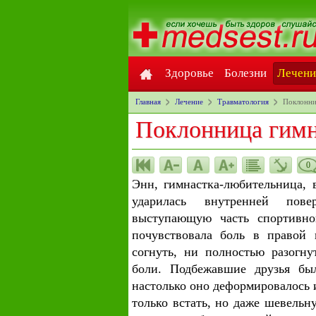
Здоровье
Болезни
Лечени
Главная
Лечение
Травматология
Поклонни
Поклонница гимн
0
Энн, гимнастка-любительница, 
ударилась внутренней пов
выступающую часть спортивно
почувствовала боль в правой 
согнуть, ни полностью разогну
боли. Подбежавшие друзья бы
настолько оно деформировалось и
только встать, но даже шевельн