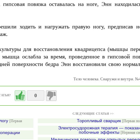
 гипсовая повязка оставалась на ноге, Энн находилас
решили ходить и нагружать правую ногу, предписав н
аж.
культуры для восстановления квадрицепса (мышцы пер
а мышца ослабла за время, проведенное в гипсовой пов
дней поверхности бедра Энн восстановили свою норма
Тело человека. Снаружи и внутри. №
0
ТАТЬЯ?
СЛЕДУЮЩИЕ СТАТЬИ >>
ологу
Торопливый сварщик
[Первая
[Первая п
Электросудорожная терапия — показа
побочные эффекты
 операции
[Нервная си
Медицинская помощь при открытых пере