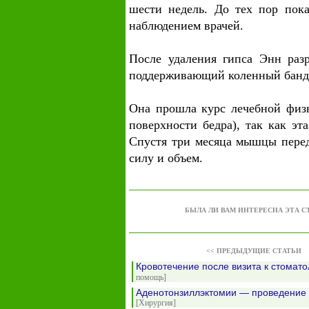
шести недель. До тех пор пока
наблюдением врачей.
После удаления гипса Энн раз
поддерживающий коленный банд
Она прошла курс лечебной физ
поверхности бедра), так как эт
Спустя три месяца мышцы пере
силу и объем.
БЫЛА ЛИ ВАМ ИНТЕРЕСНА ЭТА С
<< ПРЕДЫДУЩИЕ СТАТЬИ
Кровотечение после визита к стомат
помощь]
Аденотонзиллэктомии — проведение
[Хирургия]