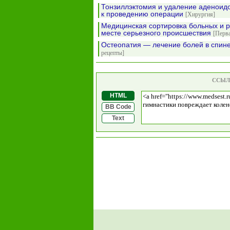
Тонзиллэктомия и удаление аденоид
к проведению операции
[Хирургия]
Медицинская сортировка больных и 
месте серьезного происшествия
[Перв
Остеопатия — лечение болей в спин
рецепты]
ССЫЛ
HTML
BB Code
Text