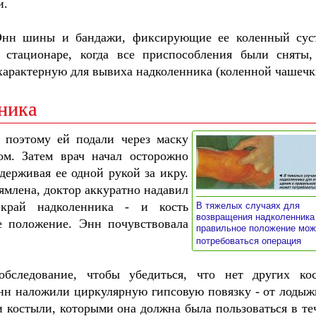
и.
нн шины и бандажи, фиксирующие ее коленный сус
 стационаре, когда все приспособления были сняты,
арактерную для вывиха надколенника (коленной чашечк
ника
 поэтому ей подали через маску
ом. Затем врач начал осторожно
держивая ее одной рукой за икру.
ямлена, доктор аккуратно надавил
край надколенника - и кость
В тяжелых случаях для
возвращения надколенника
е положение. Энн почувствовала
правильное положение мож
»
потребоваться операция
обследование, чтобы убедиться, что нет других ко
нн наложили циркулярную гипсовую повязку - от лодыж
 костыли, которыми она должна была пользоваться в те