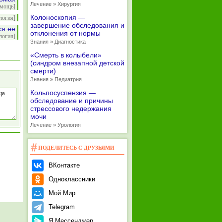
Лечение » Хирургия
омощь]
Колоноскопия —
логия]
завершение обследования и
ся ее
отклонения от нормы
логия]
Знания » Диагностика
«Смерть в колыбели»
(синдром внезапной детской
смерти)
Знания » Педиатрия
Кольпосуспензия —
обследование и причины
стрессового недержания
мочи
Лечение » Урология
ПОДЕЛИТЕСЬ С ДРУЗЬЯМИ
ВКонтакте
Одноклассники
Мой Мир
Telegram
Я.Мессенджер