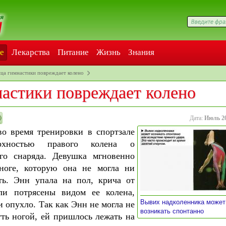
е
Лекарства
Питание
Жизнь
Знания
ца гимнастики повреждает колено
астики повреждает колено
Дата:
Июль 2
во время тренировки в спортзале
ерхностью правого колена о
го снаряда. Девушка мгновенно
ноге, которую она не могла ни
ть. Энн упала на пол, крича от
ли потрясены видом ее колена,
Вывих надколенника может
 опухло. Так как Энн не могла не
»
возникать спонтанно
уть ногой, ей пришлось лежать на