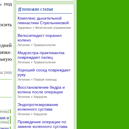
ь под
ПОХОЖИЕ СТАТЬИ
Комплекс дыхательной
гимнастики Стрельниковой
осить
Здоровье » Физические упражнения
Велосипедист поранил
колено
едней
Лечение » Травматология
язке.
Медсестра-практикантка
повреждает палец
льную
Лечение » Травматология
Хороший сосед повреждает
44 2009
руку
Лечение » Первая помощь
Восстановление бедра и
колена после операции
Лечение » Хирургия
Эндопротезирование
коленного сустава
омощь]
Лечение » Хирургия
ния и
Проведение операции по
стема]
замене коленного сустава
ломах