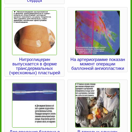
сердца
Нитроглицерин
На артериограмме показан
выпускается в форме
момент операции
трансдермальных
баллонной ангиопластики
(чрескожных) пластырей
Для введения баллона в
В тяжелых случаях