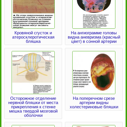
Кровяной сгусток и
На ангиограмме головы
атеросклеротическая
видна аневризма (красный
бляшка
цвет) в сонной артерии
Осторожное отделение
На поперечном срезе
нервной бляшки от места
артерии видны
прикрепления к стенке
холестериновые бляшки
мешка твердой мозговой
оболочки