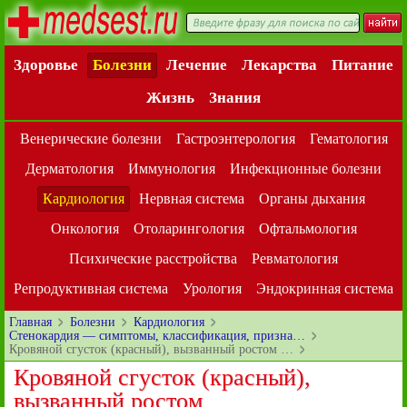
Здоровье
Болезни
Лечение
Лекарства
Питание
Жизнь
Знания
Венерические болезни
Гастроэнтерология
Гематология
Дерматология
Иммунология
Инфекционные болезни
Кардиология
Нервная система
Органы дыхания
Онкология
Отоларингология
Офтальмология
Психические расстройства
Ревматология
Репродуктивная система
Урология
Эндокринная система
Главная
Болезни
Кардиология
Стенокардия — симптомы, классификация, призна…
Кровяной сгусток (красный), вызванный ростом …
Кровяной сгусток (красный),
вызванный ростом