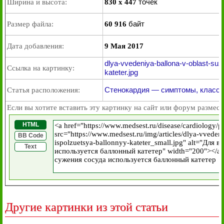
точек
Ширина и высота:
830 x 447
байт
Размер файла:
60 916
Дата добавления:
9 Мая 2017
dlya-vvedeniya-ballona-v-oblast-suz
Ссылка на картинку:
kateter.jpg
Стенокардия — симптомы, классиф
Статья расположения:
Если вы хотите вставить эту картинку на сайт или форум размест
HTML
BB Code
Text
Другие картинки из этой статьи