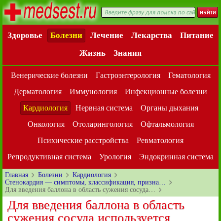
Здоровье
Болезни
Лечение
Лекарства
Питание
Жизнь
Знания
Венерические болезни
Гастроэнтерология
Гематология
Дерматология
Иммунология
Инфекционные болезни
Кардиология
Нервная система
Органы дыхания
Онкология
Отоларингология
Офтальмология
Психические расстройства
Ревматология
Репродуктивная система
Урология
Эндокринная система
Главная
Болезни
Кардиология
Стенокардия — симптомы, классификация, призна…
Для введения баллона в область сужения сосуда…
Для введения баллона в область
сужения сосуда используется