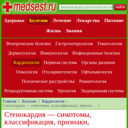
Здоровье
Болезни
Лечение
Лекарства
Питание
Жизнь
Знания
Венерические болезни
Гастроэнтерология
Гематология
Дерматология
Иммунология
Инфекционные болезни
Кардиология
Нервная система
Органы дыхания
Онкология
Отоларингология
Офтальмология
Психические расстройства
Ревматология
Репродуктивная система
Урология
Эндокринная система
Главная
Болезни
Кардиология
Стенокардия — симптомы, классификация, призна…
Стенокардия — симптомы,
классификация, признаки,