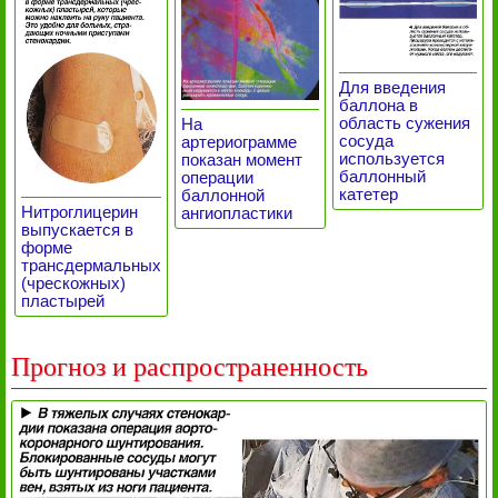
Для введения
баллона в
область сужения
На
сосуда
артериограмме
используется
показан момент
баллонный
операции
катетер
баллонной
Нитроглицерин
ангиопластики
выпускается в
форме
трансдермальных
(чрескожных)
пластырей
Прогноз и распространенность