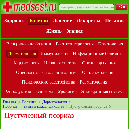
Здоровье
Болезни
Лечение
Лекарства
Питание
Жизнь
Знания
Венерические болезни
Гастроэнтерология
Гематология
Дерматология
Иммунология
Инфекционные болезни
Кардиология
Нервная система
Органы дыхания
Онкология
Отоларингология
Офтальмология
Психические расстройства
Ревматология
Репродуктивная система
Урология
Эндокринная система
Главная
Болезни
Дерматология
Псориаз — типы и классификация
Пустулезный псориаз
Пустулезный псориаз