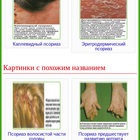
Каплевидный псориаз
Эритродермический
псориаз
Картинки с похожим названием
Псориаз волосистой части
Псориаз предшествует
головы
развитию артрита