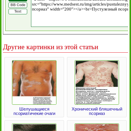
BB Code
Text
Другие картинки из этой статьи
Шелушащиеся
Хронический бляшечный
псориатичекие очаги
псориаз