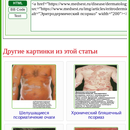
HTML
BB Code
Text
Другие картинки из этой статьи
Шелушащиеся
Хронический бляшечный
псориатичекие очаги
псориаз