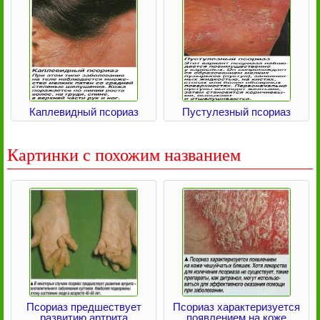
Каплевидный псориаз
Пустулезный псориаз
Картинки с похожим названием
Псориаз предшествует
Псориаз характеризуется
развитию артрита
появлением на коже