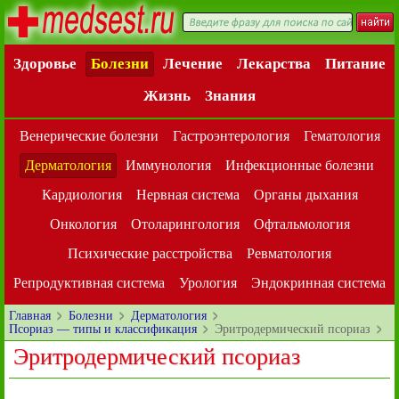
Здоровье
Болезни
Лечение
Лекарства
Питание
Жизнь
Знания
Венерические болезни
Гастроэнтерология
Гематология
Дерматология
Иммунология
Инфекционные болезни
Кардиология
Нервная система
Органы дыхания
Онкология
Отоларингология
Офтальмология
Психические расстройства
Ревматология
Репродуктивная система
Урология
Эндокринная система
Главная
Болезни
Дерматология
Псориаз — типы и классификация
Эритродермический псориаз
Эритродермический псориаз