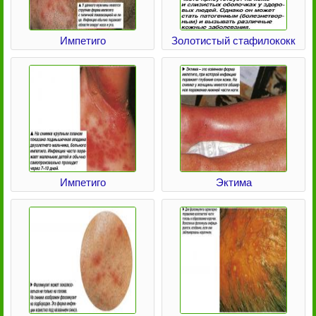
Импетиго
Золотистый стафилококк
Импетиго
Эктима