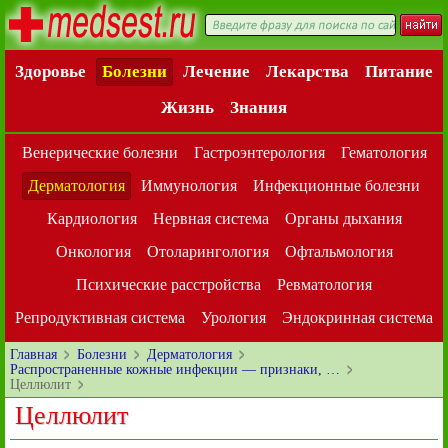
Здоровье
Болезни
Лечение
Лекарства
Питание
Жизнь
Знания
Венерические болезни
Гастроэнтерология
Гематология
Дерматология
Иммунология
Инфекционные болезни
Кардиология
Нервная система
Органы дыхания
Онкология
Отоларингология
Офтальмология
Психические расстройства
Ревматология
Репродуктивная система
Урология
Эндокринная система
Главная
Болезни
Дерматология
Распространенные кожные инфекции — признаки, …
Целлюлит
Целлюлит