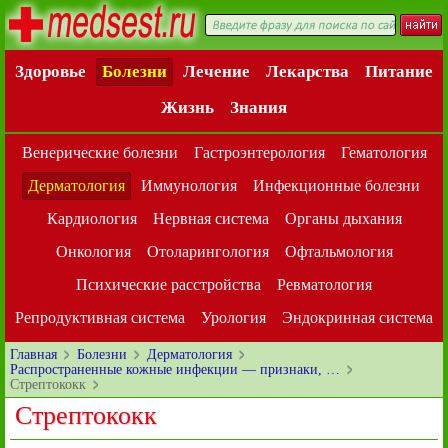
Здоровье
Болезни
Лечение
Лекарства
Питание
Жизнь
Знания
Венерические болезни
Гастроэнтерология
Гематология
Дерматология
Иммунология
Инфекционные болезни
Кардиология
Нервная система
Органы дыхания
Онкология
Отоларингология
Офтальмология
Психические расстройства
Ревматология
Репродуктивная система
Урология
Эндокринная система
Главная
Болезни
Дерматология
Распространенные кожные инфекции — признаки, …
Стрептококк
Стрептококк