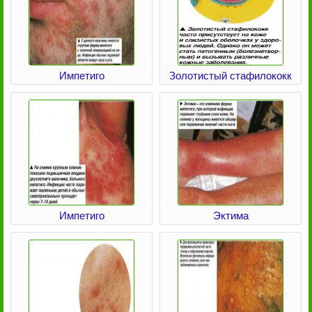
Импетиго
Золотистый стафилококк
Импетиго
Эктима