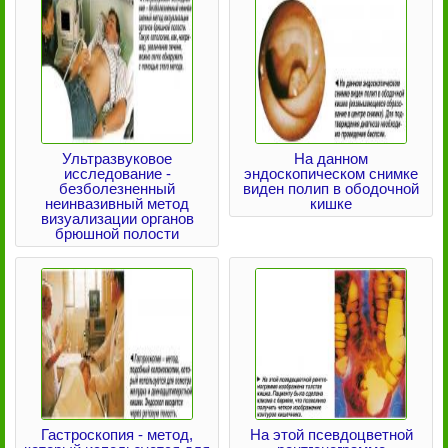
Ультразвуковое
На данном
исследование -
эндоскопическом снимке
безболезненный
виден полип в ободочной
неинвазивный метод
кишке
визуализации органов
брюшной полости
Гастроскопия - метод,
На этой псевдоцветной