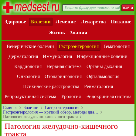
Здоровье
Болезни
Лечение
Лекарства
Питание
Жизнь
Знания
Венерические болезни
Гастроэнтерология
Гематология
Дерматология
Иммунология
Инфекционные болезни
Кардиология
Нервная система
Органы дыхания
Онкология
Отоларингология
Офтальмология
Психические расстройства
Ревматология
Репродуктивная система
Урология
Эндокринная система
Главная
Болезни
Гастроэнтерология
Гастроэнтерология — краткий обзор, методы диа…
Патология желудочно-кишечного тракта
Патология желудочно-кишечного
тракта