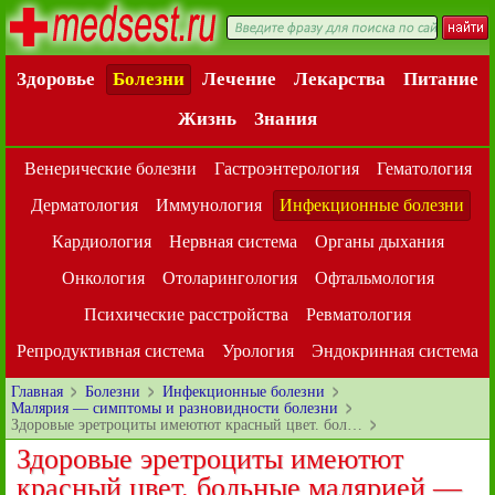
Здоровье
Болезни
Лечение
Лекарства
Питание
Жизнь
Знания
Венерические болезни
Гастроэнтерология
Гематология
Дерматология
Иммунология
Инфекционные болезни
Кардиология
Нервная система
Органы дыхания
Онкология
Отоларингология
Офтальмология
Психические расстройства
Ревматология
Репродуктивная система
Урология
Эндокринная система
Главная
Болезни
Инфекционные болезни
Малярия — симптомы и разновидности болезни
Здоровые эретроциты имеютют красный цвет. бол…
Здоровые эретроциты имеютют
красный цвет. больные малярией —