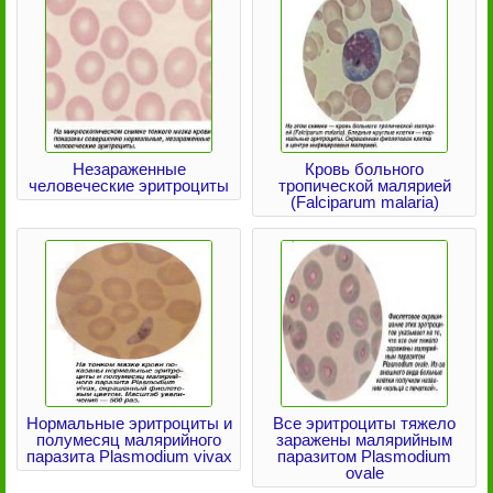
Незараженные
Кровь больного
человеческие эритроциты
тропической малярией
(Falciparum malaria)
Нормальные эритроциты и
Все эритроциты тяжело
полумесяц малярийного
заражены малярийным
паразита Plasmodium vivax
паразитом Plasmodium
ovale