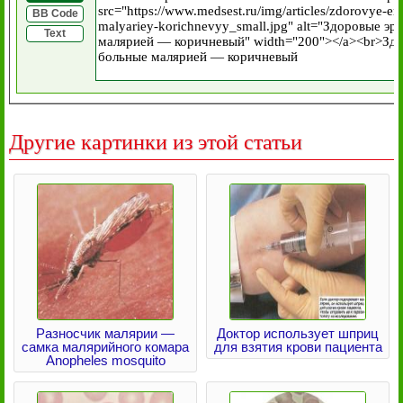
BB Code
Text
Другие картинки из этой статьи
Разносчик малярии —
Доктор использует шприц
самка малярийного комара
для взятия крови пациента
Anopheles mosquito