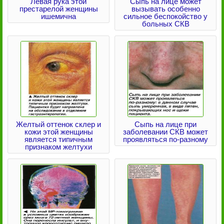
Левая рука этой
Сыпь на лице может
престарелой женщины
вызывать особенно
ишемична
сильное беспокойство у
больных СКВ
Желтый оттенок склер и
Сыпь на лице при
кожи этой женщины
заболевании СКВ может
является типичным
проявляться по-разному
признаком желтухи