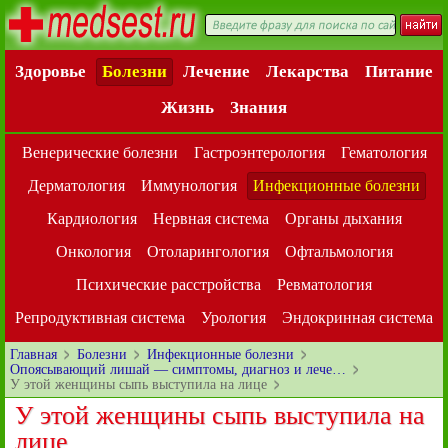
Здоровье
Болезни
Лечение
Лекарства
Питание
Жизнь
Знания
Венерические болезни
Гастроэнтерология
Гематология
Дерматология
Иммунология
Инфекционные болезни
Кардиология
Нервная система
Органы дыхания
Онкология
Отоларингология
Офтальмология
Психические расстройства
Ревматология
Репродуктивная система
Урология
Эндокринная система
Главная
Болезни
Инфекционные болезни
Опоясывающий лишай — симптомы, диагноз и лече…
У этой женщины сыпь выступила на лице
У этой женщины сыпь выступила на
лице