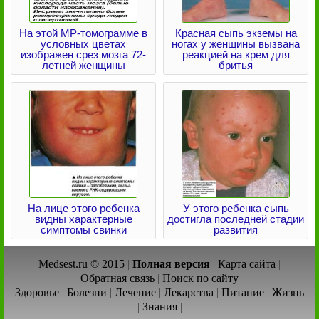
На этой МР-томограмме в
Красная сыпь экземы на
условных цветах
ногах у женщины вызвана
изображен срез мозга 72-
реакцией на крем для
летней женщины
бритья
На лице этого ребенка
У этого ребенка сыпь
видны характерные
достигла последней стадии
симптомы свинки
развития
Medsest.ru © 2015
|
Полная версия
|
Карта сайта
|
Обратная связь
|
Поиск по сайту
Здоровье
|
Болезни
|
Лечение
|
Лекарства
|
Питание
|
Жизнь
|
Знания
|