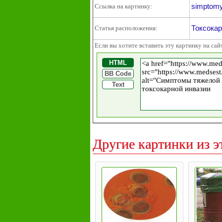
simptomy-
Ссылка на картинку:
Токсокар
Статья расположения:
Если вы хотите вставить эту картинку на сай
HTML
BB Code
Text
Другие картинки из э