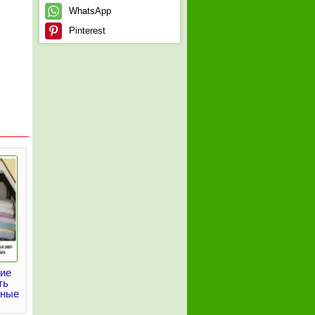
WhatsApp
Pinterest
ие
ть
зные