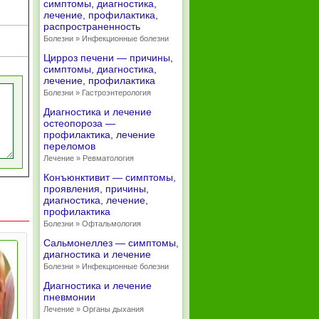
симптомы, диагностика,
лечение, профилактика,
распространенность
Болезни » Инфекционные болезни
Цирроз печени — причины,
симптомы, диагностика,
лечение, профилактика
Болезни » Гастроэнтерология
Диагностика и лечение
остеопороза —
профилактика, лечение
переломов
Лечение » Ревматология
Конъюнктивит — симптомы,
проявления, причины,
диагностика, лечение,
профилактика
Болезни » Офтальмология
Сальмонеллез — симптомы,
диагностика и лечение
Болезни » Инфекционные болезни
Диагностика и лечение
пневмонии
Лечение » Органы дыхания