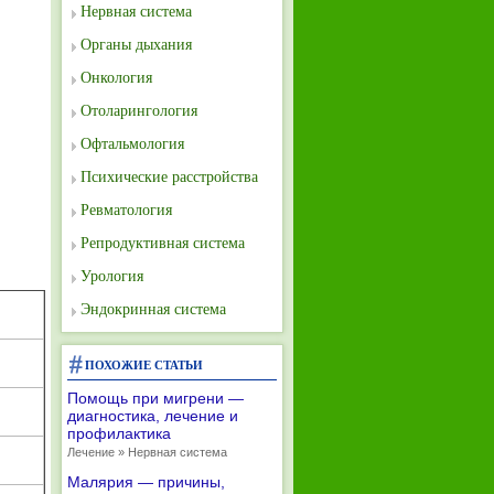
Нервная система
Органы дыхания
Онкология
Отоларингология
Офтальмология
Психические расстройства
Ревматология
Репродуктивная система
Урология
Эндокринная система
ПОХОЖИЕ СТАТЬИ
Помощь при мигрени —
диагностика, лечение и
профилактика
Лечение » Нервная система
Малярия — причины,