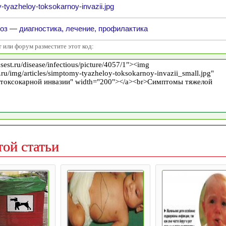
tyazheloy-toksokarnoy-invazii.jpg
оз — диагностика, лечение, профилактика
т или форум разместите этот код:
той статьи