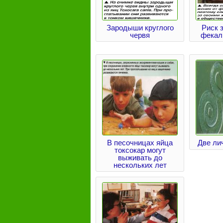
Зародыши круглого
Риск 
червя
фекал
В песочницах яйца
Две лич
токсокар могут
выживать до
нескольких лет