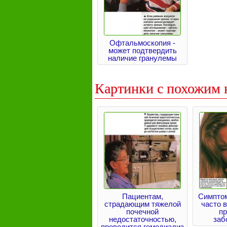
Офтальмоскопия -
может подтвердить
наличие гранулемы
Картинки с похожим 
Пациентам,
Симптом
страдающим тяжелой
часто 
почечной
пр
недостаточностью,
заб
проводится гемодиализ