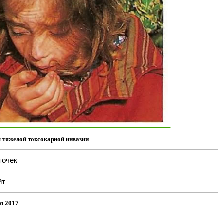
тяжелой токсокарной инвазии
точек
йт
я 2017