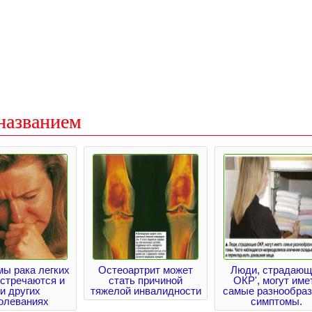
названием
ы рака легких
Остеоартрит может
Люди, страдающ
встречаются и
стать причиной
ОКР', могут име
и других
тяжелой инвалидности
самые разнообра
олеваниях
симптомы.