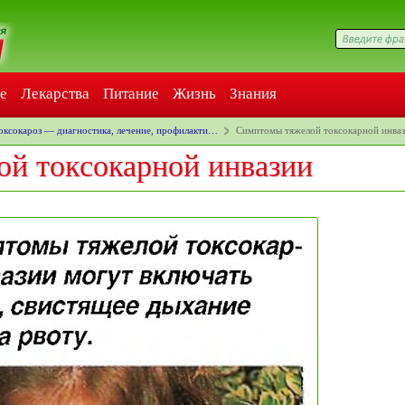
е
Лекарства
Питание
Жизнь
Знания
оксокароз — диагностика, лечение, профилакти…
Симптомы тяжелой токсокарной инва
й токсокарной инвазии