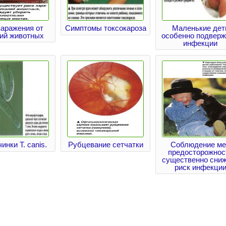
заражения от
Симптомы токсокароза
Маленькие дет
ий животных
особенно подвер
инфекции
инки Т. canis.
Рубцевание сетчатки
Соблюдение ме
предосторожнос
существенно сни
риск инфекци