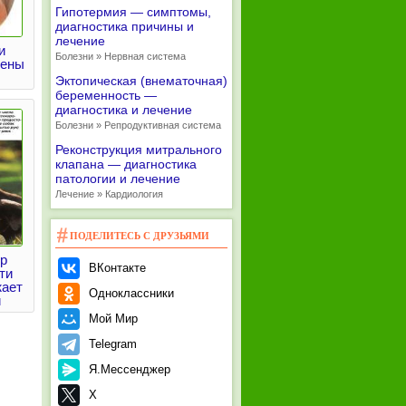
Гипотермия — симптомы,
диагностика причины и
лечение
и
Болезни » Нервная система
жены
Эктопическая (внематочная)
беременность —
диагностика и лечение
Болезни » Репродуктивная система
Реконструкция митрального
клапана — диагностика
патологии и лечение
Лечение » Кардиология
ПОДЕЛИТЕСЬ С ДРУЗЬЯМИ
р
ВКонтакте
ти
жает
Одноклассники
и
Мой Мир
Telegram
Я.Мессенджер
X