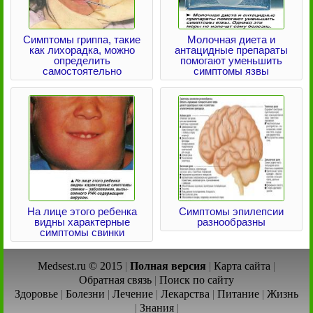
Симптомы гриппа, такие
Молочная диета и
как лихорадка, можно
антацидные препараты
определить
помогают уменьшить
самостоятельно
симптомы язвы
На лице этого ребенка
Симптомы эпилепсии
видны характерные
разнообразны
симптомы свинки
Medsest.ru © 2015
|
Полная версия
|
Карта сайта
|
Обратная связь
|
Поиск по сайту
Здоровье
|
Болезни
|
Лечение
|
Лекарства
|
Питание
|
Жизнь
|
Знания
|