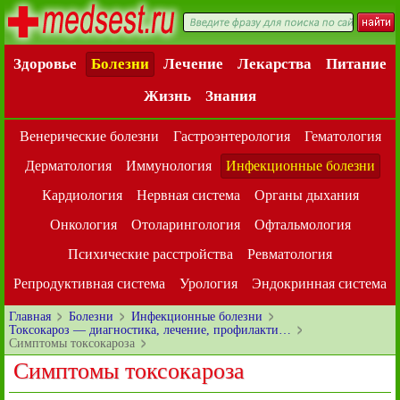
Здоровье
Болезни
Лечение
Лекарства
Питание
Жизнь
Знания
Венерические болезни
Гастроэнтерология
Гематология
Дерматология
Иммунология
Инфекционные болезни
Кардиология
Нервная система
Органы дыхания
Онкология
Отоларингология
Офтальмология
Психические расстройства
Ревматология
Репродуктивная система
Урология
Эндокринная система
Главная
Болезни
Инфекционные болезни
Токсокароз — диагностика, лечение, профилакти…
Симптомы токсокароза
Симптомы токсокароза