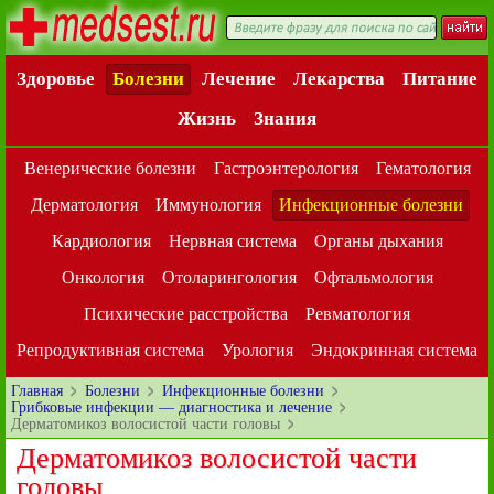
Здоровье
Болезни
Лечение
Лекарства
Питание
Жизнь
Знания
Венерические болезни
Гастроэнтерология
Гематология
Дерматология
Иммунология
Инфекционные болезни
Кардиология
Нервная система
Органы дыхания
Онкология
Отоларингология
Офтальмология
Психические расстройства
Ревматология
Репродуктивная система
Урология
Эндокринная система
Главная
Болезни
Инфекционные болезни
Грибковые инфекции — диагностика и лечение
Дерматомикоз волосистой части головы
Дерматомикоз волосистой части
головы