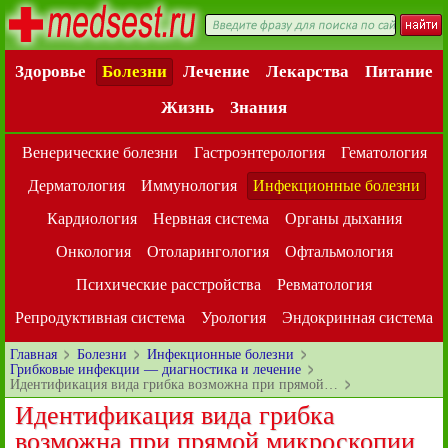
Здоровье
Болезни
Лечение
Лекарства
Питание
Жизнь
Знания
Венерические болезни
Гастроэнтерология
Гематология
Дерматология
Иммунология
Инфекционные болезни
Кардиология
Нервная система
Органы дыхания
Онкология
Отоларингология
Офтальмология
Психические расстройства
Ревматология
Репродуктивная система
Урология
Эндокринная система
Главная
Болезни
Инфекционные болезни
Грибковые инфекции — диагностика и лечение
Идентификация вида грибка возможна при прямой…
Идентификация вида грибка
возможна при прямой микроскопии