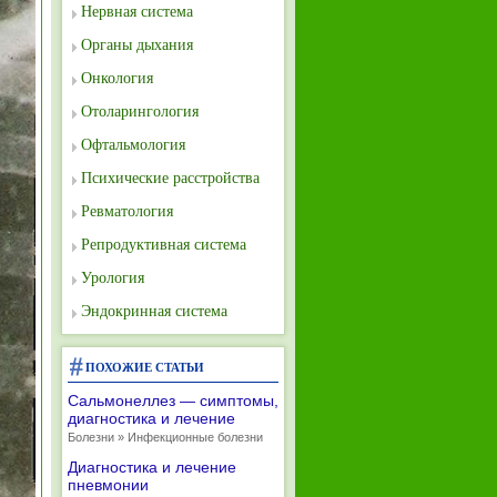
Нервная система
Органы дыхания
Онкология
Отоларингология
Офтальмология
Психические расстройства
Ревматология
Репродуктивная система
Урология
Эндокринная система
ПОХОЖИЕ СТАТЬИ
Сальмонеллез — симптомы,
диагностика и лечение
Болезни » Инфекционные болезни
Диагностика и лечение
пневмонии