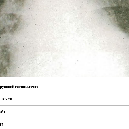
ирующий гистоплазмоз
точек
айт
17