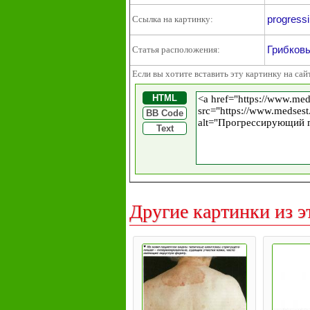
progressi
Ссылка на картинку:
Грибков
Статья расположения:
Если вы хотите вставить эту картинку на сай
HTML
BB Code
Text
Другие картинки из э