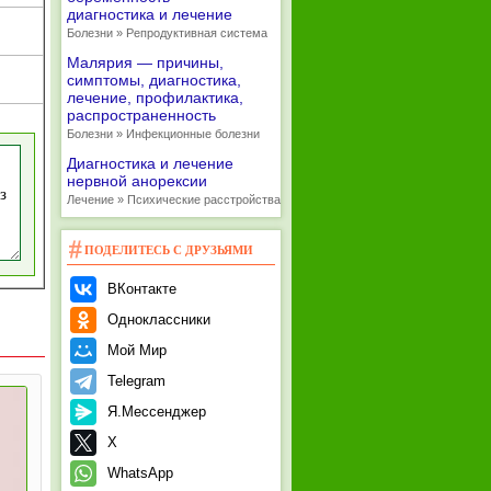
диагностика и лечение
Болезни » Репродуктивная система
Малярия — причины,
симптомы, диагностика,
лечение, профилактика,
распространенность
Болезни » Инфекционные болезни
Диагностика и лечение
нервной анорексии
Лечение » Психические расстройства
ПОДЕЛИТЕСЬ С ДРУЗЬЯМИ
ВКонтакте
Одноклассники
Мой Мир
Telegram
Я.Мессенджер
X
WhatsApp