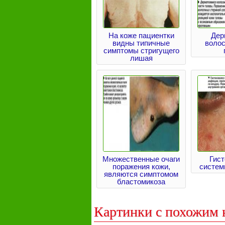
На коже пациентки
Дер
видны типичные
волос
симптомы стригущего
лишая
Множественные очаги
Гист
поражения кожи,
систем
являются симптомом
бластомикоза
Картинки с похожим 