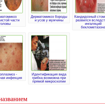
матомикоз
Дерматомикоз бороды
Кандидозный стом
истой части
и усов у мужчины
развился вследст
головы
ингаляций
беклометазон
оплазмоз -
Идентификация вида
ная инфекция
грибка возможна при
прямой микроскопии
названием