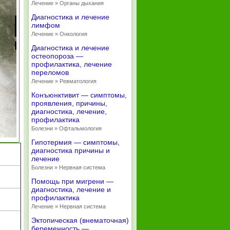
Лечение » Органы дыхания
Диагностика и лечение
лимфом
Лечение » Онкология
Диагностика и лечение
остеопороза —
профилактика, лечение
переломов
Лечение » Ревматология
Конъюнктивит — симптомы,
проявления, причины,
диагностика, лечение,
профилактика
Болезни » Офтальмология
Гипотермия — симптомы,
диагностика причины и
лечение
Болезни » Нервная система
Помощь при мигрени —
диагностика, лечение и
профилактика
Лечение » Нервная система
Эктопическая (внематочная)
беременность —