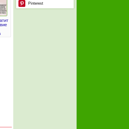
Pinterest
атит
вие
а