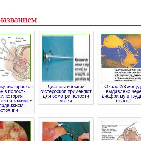
названием
ку гистероскоп
Диагностический
Около 2/3 желуд
н в полость
гистероскоп применяют
выдавлено чер
и, которая
для осмотра полости
диафрагму в груд
ается зажимом
матки
полость
еподвижном
остоянии