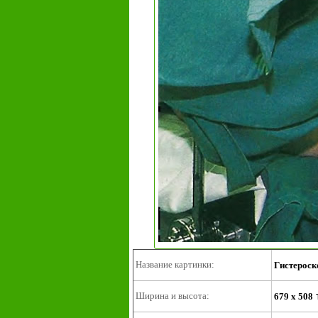
Название картинки:
Гистероск
Ширина и высота:
679 x 508