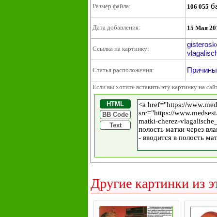
б
Размер файла:
106 055
Дата добавления:
15 Мая 20
gisteros
Ссылка на картинку:
vlagalisc
Причины
Статья расположения:
Если вы хотите вставить эту картинку на сай
HTML
BB Code
Text
Другие картинки из э