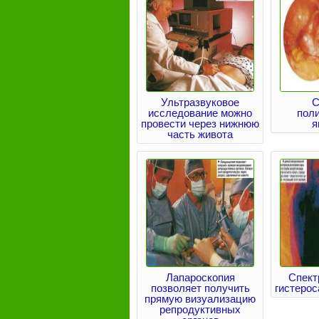
Ультразвуковое
С
исследование можно
пол
провести через нижнюю
я
часть живота
Лапароскопия
Спект
позволяет получить
гистеро
прямую визуализацию
репродуктивных