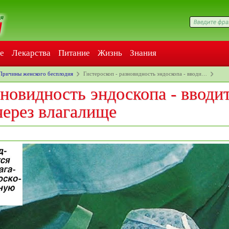
е
Лекарства
Питание
Жизнь
Знания
Причины женского бесплодия
Гистероскоп - разновидность эндоскопа - вводи…
зновидность эндоскопа - вводи
через влагалище