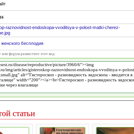
айт
16
kop-raznovidnost-endoskopa-vvoditsya-v-polost-matki-cherez-
he.jpg
 женского бесплодия
т или форум разместите этот код:
той статьи