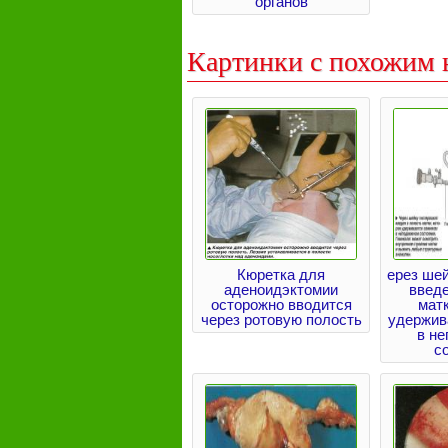
органов
Картинки с похожим 
Кюретка для
ерез шей
аденоидэктомии
введе
осторожно вводится
матк
через ротовую полость
удержив
в н
с