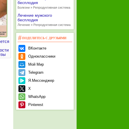
бесплодия
Болезни » Репродуктивная система
Лечение мужского
бесплодия
Лечение » Репродуктивная система
ПОДЕЛИТЕСЬ С ДРУЗЬЯМИ
яется
ВКонтакте
ости
езы
Одноклассники
Мой Мир
Telegram
Я.Мессенджер
X
WhatsApp
Pinterest