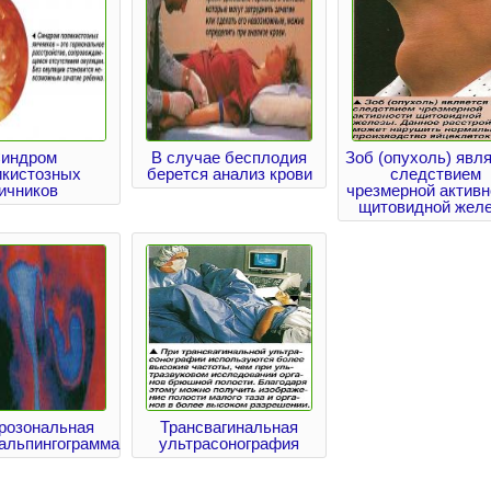
индром
В случае бесплодия
Зоб (опухоль) явл
икистозных
берется анализ крови
следствием
ичников
чрезмерной активн
щитовидной жел
розональная
Трансвагинальная
сальпингограмма
ультрасонография