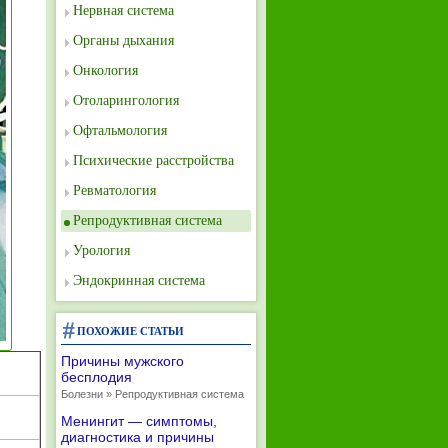
Нервная система
Органы дыхания
Онкология
Отоларингология
Офтальмология
Психические расстройства
Ревматология
Репродуктивная система
Урология
Эндокринная система
ПОХОЖИЕ СТАТЬИ
Причины мужского
бесплодия
Болезни » Репродуктивная система
Менингит — симптомы,
диагностика и причины