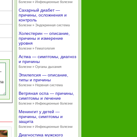
Болезни » Инфекционные болезни
Сахарный диабет —
причины, осложнения и
контроль
Болезни » Эндокринная система
Холестерин — описание,
причины и измерение
уровня
Болезни » Гематология
Астма — симптомы, диагноз
и причины
Болезни » Органы дыхания
Эпилепсия — описание,
типы и причины
Болезни » Нервная система
Ветряная оспа — причины,
симптомы и лечение
Болезни » Инфекционные болезни
Менингит у детей —
причины, симптомы и
защита
Болезни » Инфекционные болезни
Диагностика мужского