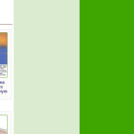
ка
ез
ную