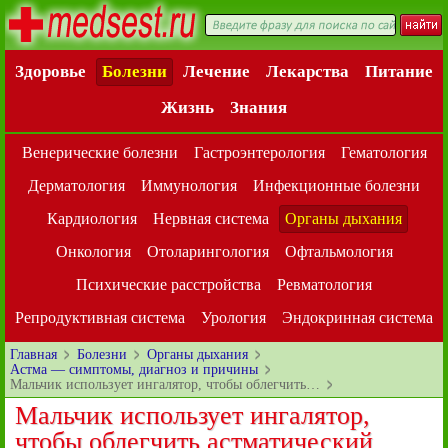
Здоровье
Болезни
Лечение
Лекарства
Питание
Жизнь
Знания
Венерические болезни
Гастроэнтерология
Гематология
Дерматология
Иммунология
Инфекционные болезни
Кардиология
Нервная система
Органы дыхания
Онкология
Отоларингология
Офтальмология
Психические расстройства
Ревматология
Репродуктивная система
Урология
Эндокринная система
Главная
Болезни
Органы дыхания
Астма — симптомы, диагноз и причины
Мальчик использует ингалятор, чтобы облегчить…
Мальчик использует ингалятор,
чтобы облегчить астматический