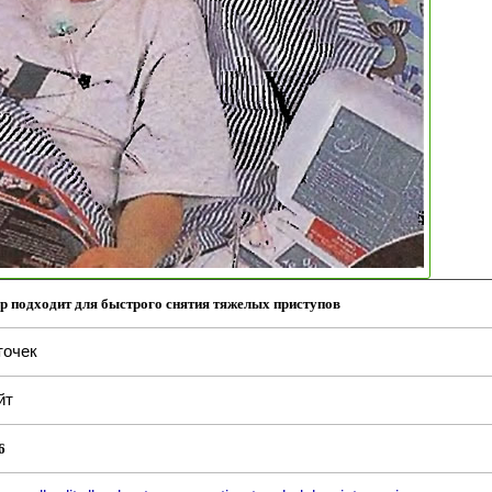
р подходит для быстрого снятия тяжелых приступов
точек
йт
6