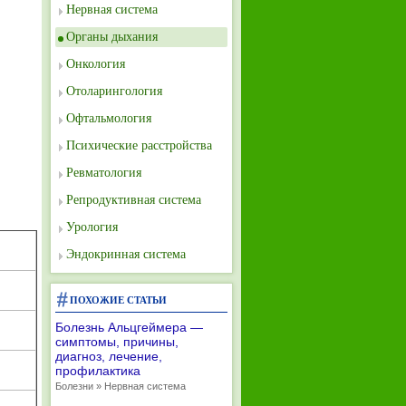
Нервная система
Органы дыхания
Онкология
Отоларингология
Офтальмология
Психические расстройства
Ревматология
Репродуктивная система
Урология
Эндокринная система
ПОХОЖИЕ СТАТЬИ
Болезнь Альцгеймера —
симптомы, причины,
диагноз, лечение,
профилактика
Болезни » Нервная система