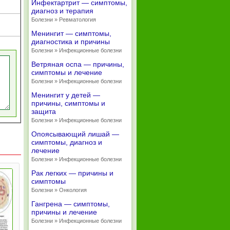
Инфектартрит — симптомы,
диагноз и терапия
Болезни » Ревматология
Менингит — симптомы,
диагностика и причины
Болезни » Инфекционные болезни
Ветряная оспа — причины,
симптомы и лечение
Болезни » Инфекционные болезни
Менингит у детей —
причины, симптомы и
защита
Болезни » Инфекционные болезни
Опоясывающий лишай —
симптомы, диагноз и
лечение
Болезни » Инфекционные болезни
Рак легких — причины и
симптомы
Болезни » Онкология
Гангрена — симптомы,
причины и лечение
Болезни » Инфекционные болезни