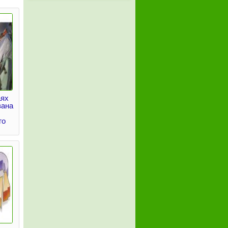
аях
зана
го