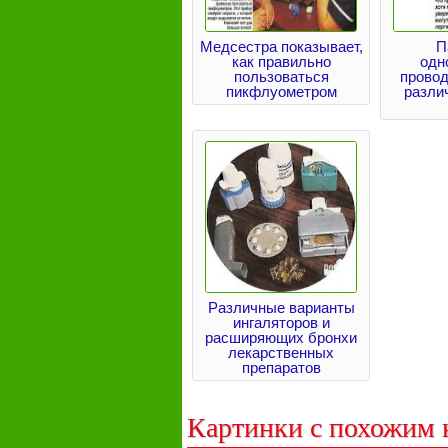
Медсестра показывает,
П
как правильно
одн
пользоваться
провод
пикфлуометром
разли
Различные варианты
ингаляторов и
расширяющих бронхи
лекарственных
препаратов
Картинки с похожим 