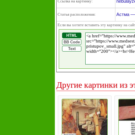
nebulayze
Ссылка на картинку:
Астма —
Статья расположения:
Если вы хотите вставить эту картинку на сай
HTML
BB Code
Text
Другие картинки из э