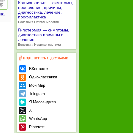
Конъюнктивит — симптомы,
проявления, причины,
диагностика, лечение,
па
профилактика
Болезни » Офтальмология
Гипотермия — симптомы,
диагностика причины и
лечение
Болезни » Нервная система
ПОДЕЛИТЕСЬ С ДРУЗЬЯМИ
ВКонтакте
Одноклассники
Мой Мир
Telegram
Я.Мессенджер
X
WhatsApp
Pinterest