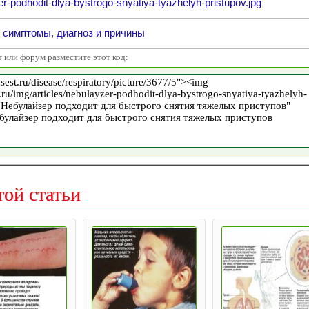
r-podhodit-dlya-bystrogo-snyatiya-tyazhelyh-pristupov.jpg
 симптомы, диагноз и причины
т или форум разместите этот код:
той статьи