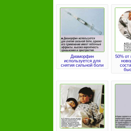
Диаморфин
50% от 
используется для
ново
снятия сильной боли
сост
быс