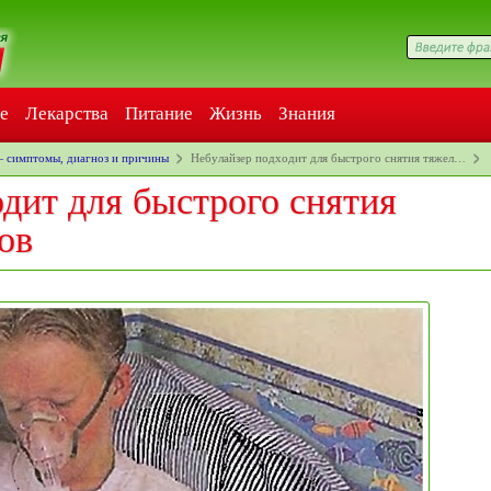
е
Лекарства
Питание
Жизнь
Знания
 симптомы, диагноз и причины
Небулайзер подходит для быстрого снятия тяжел…
дит для быстрого снятия
ов