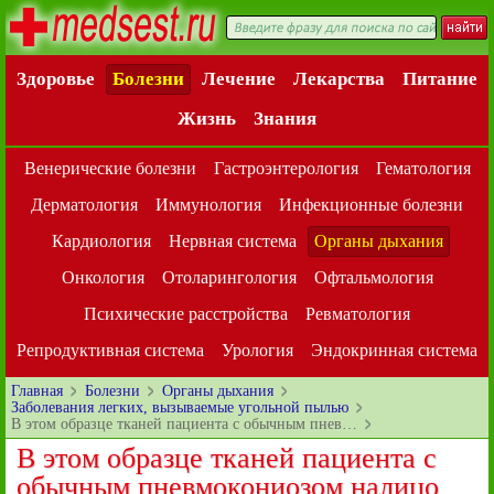
Здоровье
Болезни
Лечение
Лекарства
Питание
Жизнь
Знания
Венерические болезни
Гастроэнтерология
Гематология
Дерматология
Иммунология
Инфекционные болезни
Кардиология
Нервная система
Органы дыхания
Онкология
Отоларингология
Офтальмология
Психические расстройства
Ревматология
Репродуктивная система
Урология
Эндокринная система
Главная
Болезни
Органы дыхания
Заболевания легких, вызываемые угольной пылью
В этом образце тканей пациента с обычным пнев…
В этом образце тканей пациента с
обычным пневмокониозом налицо