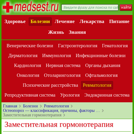
Здоровье
Болезни
Лечение
Лекарства
Питание
Жизнь
Знания
Венерические болезни
Гастроэнтерология
Гематология
Дерматология
Иммунология
Инфекционные болезни
Кардиология
Нервная система
Органы дыхания
Онкология
Отоларингология
Офтальмология
Психические расстройства
Ревматология
Репродуктивная система
Урология
Эндокринная система
Главная
Болезни
Ревматология
Остеопороз — классификация, причины, факторы …
Заместительная гормонотерапия
Заместительная гормонотерапия