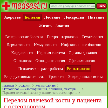
Здоровье
Болезни
Лечение
Лекарства
Питание
Жизнь
Знания
Венерические болезни
Гастроэнтерология
Гематология
Дерматология
Иммунология
Инфекционные болезни
Кардиология
Нервная система
Органы дыхания
Онкология
Отоларингология
Офтальмология
Психические расстройства
Ревматология
Репродуктивная система
Урология
Эндокринная система
Главная
Болезни
Ревматология
Остеопороз — классификация, причины, факторы …
Перелом плечевой кости у пациента с остеопоро…
Перелом плечевой кости у пациента
с остеопорозом